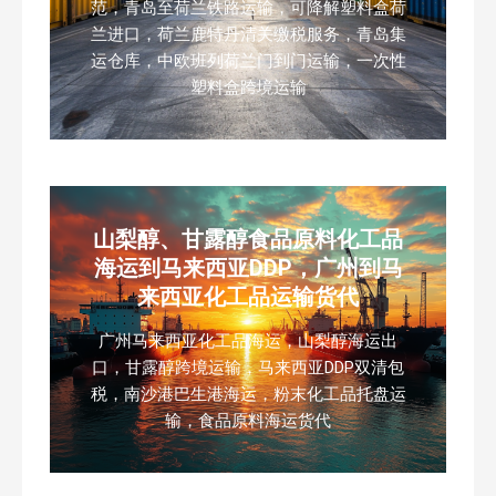
范，青岛至荷兰铁路运输，可降解塑料盒荷
兰进口，荷兰鹿特丹清关缴税服务，青岛集
运仓库，中欧班列荷兰门到门运输，一次性
塑料盒跨境运输
山梨醇、甘露醇食品原料化工品
海运到马来西亚DDP，广州到马
来西亚化工品运输货代
广州马来西亚化工品海运，山梨醇海运出
口，甘露醇跨境运输，马来西亚DDP双清包
税，南沙港巴生港海运，粉末化工品托盘运
输，食品原料海运货代