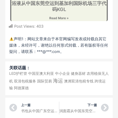
浴液从中国东莞空运到基加利国际机场三字代
码KGL
Read More »
Post Views:
403
声明1：网站文章来自于本官网编写发表或转载自其它
媒体，未经许可，谢绝以任何形式转载，若有版权等任何
疑问，请联系：***@***.com。
关联话题：
LED护栏管
中国至澳大利亚
中小企业
健身器材
农用植保无人
海运
机
双清包税服务
国际贸易
澳洲双清包税专线
跨境运
输
阿德莱德
Prev
Ne
上一篇
下一篇
书包从中国广东空运到塔拉兹机场三字代码DMB
润面霜从中国东莞空运到大不里士国际机场三字代码TBZ