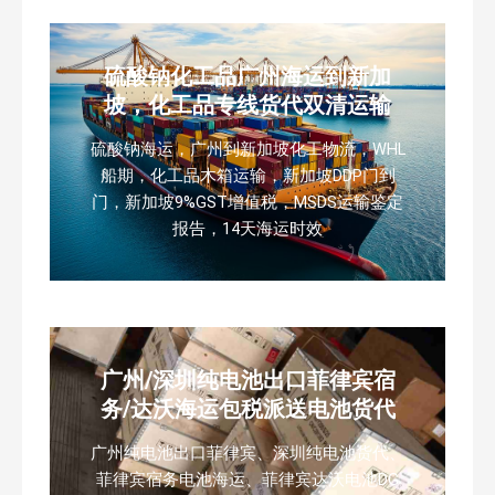
硫酸钠化工品广州海运到新加
坡，化工品专线货代双清运输
硫酸钠海运，广州到新加坡化工物流，WHL
船期，化工品木箱运输，新加坡DDP门到
门，新加坡9%GST增值税，MSDS运输鉴定
报告，14天海运时效
广州/深圳纯电池出口菲律宾宿
务/达沃海运包税派送电池货代
广州纯电池出口菲律宾、深圳纯电池货代、
菲律宾宿务电池海运、菲律宾达沃电池DG