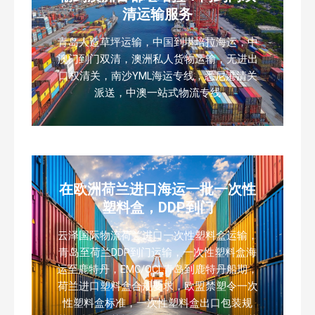
清运输服务
青岛人造草坪运输，中国到堪培拉海运，中
澳门到门双清，澳洲私人货物运输，无进出
口权清关，南沙YML海运专线，悉尼港清关
派送，中澳一站式物流专线
在欧洲荷兰进口海运一批一次性
塑料盒，DDP到门
云泽国际物流荷兰进口一次性塑料盒运输，
青岛至荷兰DDP到门运输，一次性塑料盒海
运至鹿特丹，EMC/OCL青岛到鹿特丹船期，
荷兰进口塑料盒合规要求，欧盟禁塑令一次
性塑料盒标准，一次性塑料盒出口包装规