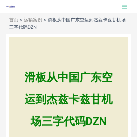
跳
Main
至
Men
内
首页
>
运输案例
>
滑板从中国广东空运到杰兹卡兹甘机场
容
三字代码DZN
滑板从中国广东空
运到杰兹卡兹甘机
场三字代码DZN