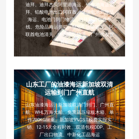
迪拜、迪拜杰贝阿里港海运、锂电池海运迪
拜、铅酸电池出口阿联酋、储能电池危险品
海运、电池门到门物流、迪拜双清包税专
线、危险品海运拼箱、MSDS 运输鉴定、阿
联酋电池清关、中东国际物流、广州代收货
装柜报关
山东工厂的油漆海运新加坡双清
运输到门广州直航
山东油漆海运、新加坡双清门到门、广州直
航、WHL万海大船、免熏蒸压缩板木箱、单
件700KG限重、新加坡9%GST税费实报实
销、12-15天全程时效、双清包税DDP、工
厂出口物流、中新化工品海运