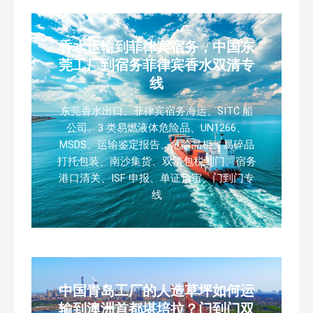
香水运输到菲律宾宿务，中国东
莞工厂到宿务菲律宾香水双清专
线
东莞香水出口、菲律宾宿务海运、SITC 船
公司、3 类易燃液体危险品、UN1266、
MSDS、运输鉴定报告、危险品柜、易碎品
打托包装、南沙集货、双清包税到门、宿务
港口清关、ISF 申报、单证预审、门到门专
线
中国青岛工厂的人造草坪如何运
输到澳洲首都堪培拉？门到门双