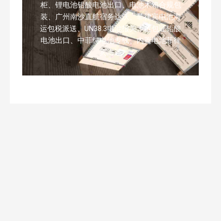
柜、锂电池铅酸电池出口、电池木箱合规包
装、广州南沙直航宿务达沃、菲律宾电池海
运包税派送、UN38.3电池报关、危包证铅酸
电池出口、中菲纯电池专线、内置电池菲律
宾海运