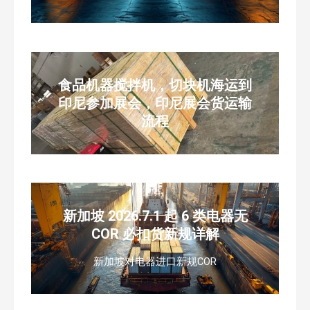
食品机器搅拌机，切块机海运到
印尼参加展会，印尼展会货运输
流程
新加坡 2026.7.1 起 6 类电器无
COR 必扣货新规详解
新加坡对电器进口新规COR