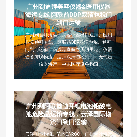
广州到迪拜美容仪器&医用仪器
海运专线 阿联酋DDP双清包税门
到门运输
广州到迪拜海运、美容仪器出口迪拜、医用
仪器迪拜专线、阿联酋DDP双清包税、迪拜
门到门运输、南沙港直航杰贝阿里港、仪器
设备跨境物流、迪拜双清包税到门、无气压
仪器海运、中东医疗设备物流
广州到阿联酋迪拜锂电池铅酸电
池危险品运输专线，云泽国际物
流门到门运输
云泽国际物流、YUNCARGO、广州南沙海运