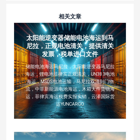
相关文章
太阳能逆变器储能电池海运到马
尼拉，正规电池清关，提供清关
发票，税单进口文件
储能电池海运马尼拉，太阳能逆变器马尼拉
海运，锂电池菲律宾正规清关，UN38.3电池
海运，MSDS电池运输，马尼拉双清到门物
流，中菲新能源电池海运，木箱大件货物海
运，菲律宾海运税费实报实销，云泽国际货
运YUNCARGO