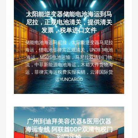
太阳能逆变器储能电池海运到马
尼拉，正规电池清关，提供清关
发票，税单进口文件
储能电池海运马尼拉，太阳能逆变器马尼拉
海运，锂电池菲律宾正规清关，UN38.3电池
海运，MSDS电池运输，马尼拉双清到门物
流，中菲新能源电池海运，木箱大件货物海
运，菲律宾海运税费实报实销，云泽国际货
运YUNCARGO
广州到迪拜美容仪器&医用仪器
海运专线 阿联酋DDP双清包税门
到门运输