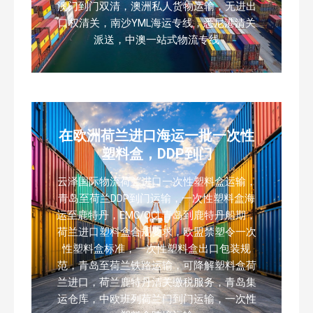
澳门到门双清，澳洲私人货物运输，无进出
口权清关，南沙YML海运专线，悉尼港清关
派送，中澳一站式物流专线
在欧洲荷兰进口海运一批一次性
塑料盒，DDP到门
云泽国际物流荷兰进口一次性塑料盒运输，
青岛至荷兰DDP到门运输，一次性塑料盒海
运至鹿特丹，EMC/OCL青岛到鹿特丹船期，
荷兰进口塑料盒合规要求，欧盟禁塑令一次
性塑料盒标准，一次性塑料盒出口包装规
范，青岛至荷兰铁路运输，可降解塑料盒荷
兰进口，荷兰鹿特丹清关缴税服务，青岛集
运仓库，中欧班列荷兰门到门运输，一次性