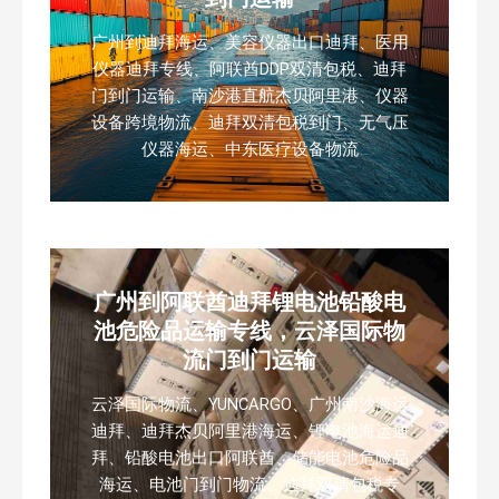
广州到迪拜海运、美容仪器出口迪拜、医用
仪器迪拜专线、阿联酋DDP双清包税、迪拜
门到门运输、南沙港直航杰贝阿里港、仪器
设备跨境物流、迪拜双清包税到门、无气压
仪器海运、中东医疗设备物流
广州到阿联酋迪拜锂电池铅酸电
池危险品运输专线，云泽国际物
流门到门运输
云泽国际物流、YUNCARGO、广州南沙海运
迪拜、迪拜杰贝阿里港海运、锂电池海运迪
拜、铅酸电池出口阿联酋、储能电池危险品
海运、电池门到门物流、迪拜双清包税专