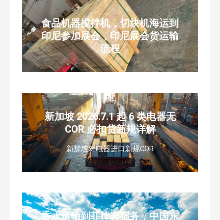
食品机器搅拌机，切块机海运到
印尼参加展会，印尼展会货运输
流程
新加坡 2026.7.1 起 6 类电器无
COR 必扣货新规详解
新加坡对电器进口新规COR
香水运输到菲律宾宿务，中国东