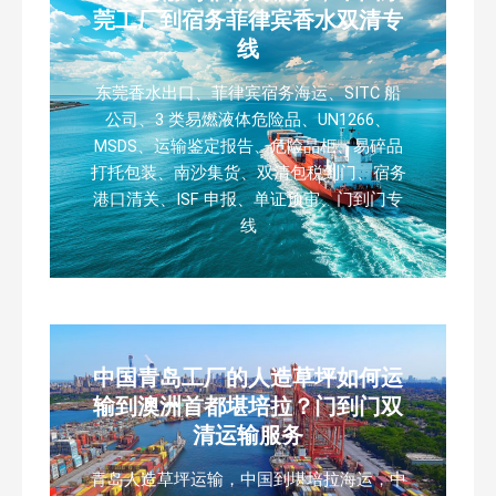
莞工厂到宿务菲律宾香水双清专
线
东莞香水出口、菲律宾宿务海运、SITC 船
公司、3 类易燃液体危险品、UN1266、
MSDS、运输鉴定报告、危险品柜、易碎品
打托包装、南沙集货、双清包税到门、宿务
港口清关、ISF 申报、单证预审、门到门专
线
中国青岛工厂的人造草坪如何运
输到澳洲首都堪培拉？门到门双
清运输服务
青岛人造草坪运输，中国到堪培拉海运，中