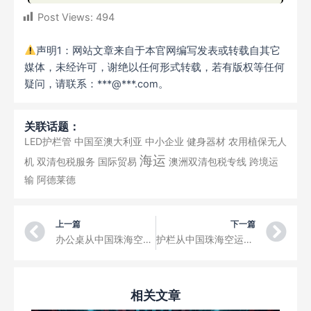
Post Views:
494
声明1：网站文章来自于本官网编写发表或转载自其它
媒体，未经许可，谢绝以任何形式转载，若有版权等任何
疑问，请联系：***@***.com。
关联话题：
LED护栏管
中国至澳大利亚
中小企业
健身器材
农用植保无人
海运
机
双清包税服务
国际贸易
澳洲双清包税专线
跨境运
输
阿德莱德
Prev
Ne
上一篇
下一篇
办公桌从中国珠海空运到蓬塔卡纳国际机场三字代码PUJ
护栏从中国珠海空运到坎菲尔德机场三字代码DCF
相关文章