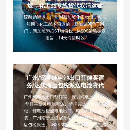
坡，化工品专线货代双清运输
硫酸钠海运，广州到新加坡化工物流，WHL
船期，化工品木箱运输，新加坡DDP门到
门，新加坡9%GST增值税，MSDS运输鉴定
报告，14天海运时效
广州/深圳纯电池出口菲律宾宿
务/达沃海运包税派送电池货代
广州纯电池出口菲律宾、深圳纯电池货代、
菲律宾宿务电池海运、菲律宾达沃电池DG
柜、锂电池铅酸电池出口、电池木箱合规包
装、广州南沙直航宿务达沃、菲律宾电池海
运包税派送、UN38.3电池报关、危包证铅酸