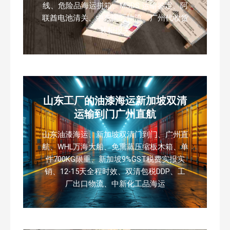
线、危险品海运拼箱、MSDS 运输鉴定、阿
联酋电池清关、中东国际物流、广州代收货
装柜报关
山东工厂的油漆海运新加坡双清
运输到门广州直航
山东油漆海运、新加坡双清门到门、广州直
航、WHL万海大船、免熏蒸压缩板木箱、单
件700KG限重、新加坡9%GST税费实报实
销、12-15天全程时效、双清包税DDP、工
厂出口物流、中新化工品海运