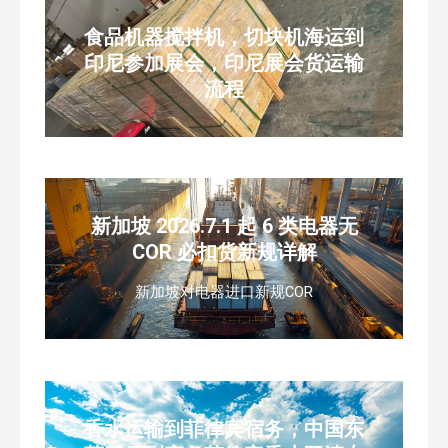
食品机器搅拌机，切块机海运到
印尼参加展会，印尼展会货运输
流程
新加坡 2026.7.1 起 6 类电器无
COR 必扣货新规详解
新加坡对电器进口新规COR
香水运输到菲律宾宿务，中国东