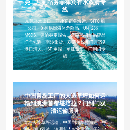
莞工厂到宿务菲律宾香水双清专
线
东莞香水出口、菲律宾宿务海运、SITC 船
公司、3 类易燃液体危险品、UN1266、
MSDS、运输鉴定报告、危险品柜、易碎品
打托包装、南沙集货、双清包税到门、宿务
港口清关、ISF 申报、单证预审、门到门专
线
中国青岛工厂的人造草坪如何运
输到澳洲首都堪培拉？门到门双
清运输服务
青岛人造草坪运输，中国到堪培拉海运，中
澳门到门双清，澳洲私人货物运输，无进出