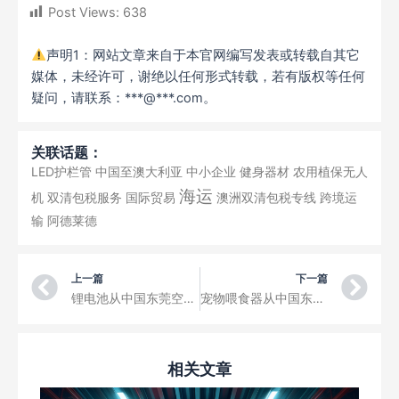
Post Views:
638
声明1：网站文章来自于本官网编写发表或转载自其它
媒体，未经许可，谢绝以任何形式转载，若有版权等任何
疑问，请联系：***@***.com。
关联话题：
LED护栏管
中国至澳大利亚
中小企业
健身器材
农用植保无人
海运
机
双清包税服务
国际贸易
澳洲双清包税专线
跨境运
输
阿德莱德
Prev
Ne
上一篇
下一篇
锂电池从中国东莞空运到卢安达机场三字代码LAD
宠物喂食器从中国东莞空运到卡宾达机场三字代码CAB
相关文章