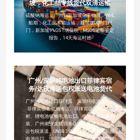
坡，化工品专线货代双清运输
硫酸钠海运，广州到新加坡化工物流，WHL
船期，化工品木箱运输，新加坡DDP门到
门，新加坡9%GST增值税，MSDS运输鉴定
报告，14天海运时效
广州/深圳纯电池出口菲律宾宿
务/达沃海运包税派送电池货代
广州纯电池出口菲律宾、深圳纯电池货代、
菲律宾宿务电池海运、菲律宾达沃电池DG
柜、锂电池铅酸电池出口、电池木箱合规包
装、广州南沙直航宿务达沃、菲律宾电池海
运包税派送、UN38.3电池报关、危包证铅酸
电池出口、中菲纯电池专线、内置电池菲律