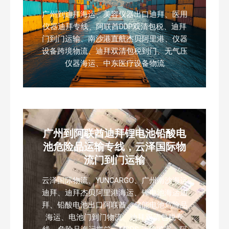
广州到迪拜海运、美容仪器出口迪拜、医用
仪器迪拜专线、阿联酋DDP双清包税、迪拜
门到门运输、南沙港直航杰贝阿里港、仪器
设备跨境物流、迪拜双清包税到门、无气压
仪器海运、中东医疗设备物流
广州到阿联酋迪拜锂电池铅酸电
池危险品运输专线，云泽国际物
流门到门运输
云泽国际物流、YUNCARGO、广州南沙海运
迪拜、迪拜杰贝阿里港海运、锂电池海运迪
拜、铅酸电池出口阿联酋、储能电池危险品
海运、电池门到门物流、迪拜双清包税专