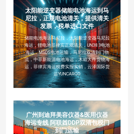
太阳能逆变器储能电池海运到马
尼拉，正规电池清关，提供清关
发票，税单进口文件
储能电池海运马尼拉，太阳能逆变器马尼拉
海运，锂电池菲律宾正规清关，UN38.3电池
海运，MSDS电池运输，马尼拉双清到门物
流，中菲新能源电池海运，木箱大件货物海
运，菲律宾海运税费实报实销，云泽国际货
运YUNCARGO
广州到迪拜美容仪器&医用仪器
海运专线 阿联酋DDP双清包税门
到门运输