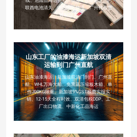
线、危险品海运拼箱、MSDS 运输鉴定、阿
联酋电池清关、中东国际物流、广州代收货
装柜报关
山东工厂的油漆海运新加坡双清
运输到门广州直航
山东油漆海运、新加坡双清门到门、广州直
航、WHL万海大船、免熏蒸压缩板木箱、单
件700KG限重、新加坡9%GST税费实报实
销、12-15天全程时效、双清包税DDP、工
厂出口物流、中新化工品海运