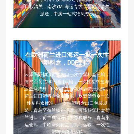
口权清关，南沙YML海运专线，悉尼港清关
派送，中澳一站式物流专线
在欧洲荷兰进口海运一批一次性
塑料盒，DDP到门
云泽国际物流荷兰进口一次性塑料盒运输，
青岛至荷兰DDP到门运输，一次性塑料盒海
运至鹿特丹，EMC/OCL青岛到鹿特丹船期，
荷兰进口塑料盒合规要求，欧盟禁塑令一次
性塑料盒标准，一次性塑料盒出口包装规
范，青岛至荷兰铁路运输，可降解塑料盒荷
兰进口，荷兰鹿特丹清关缴税服务，青岛集
运仓库，中欧班列荷兰门到门运输，一次性
塑料盒跨境运输