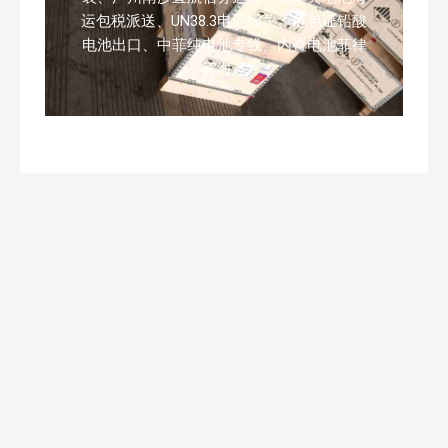
运包税派送、UN38.3电池报关、危包证铅酸
电池出口、中菲纯电池专线、内置电池菲律
宾海运