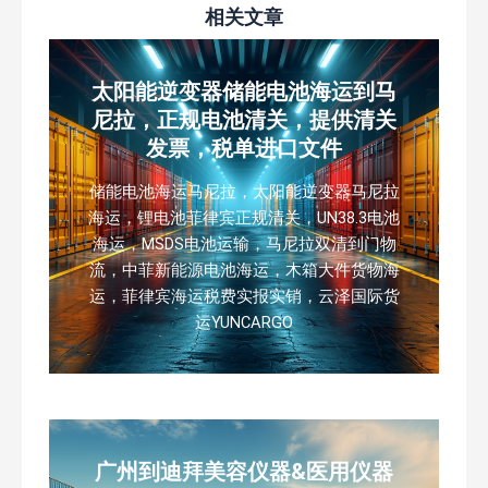
相关文章
太阳能逆变器储能电池海运到马
尼拉，正规电池清关，提供清关
发票，税单进口文件
储能电池海运马尼拉，太阳能逆变器马尼拉
海运，锂电池菲律宾正规清关，UN38.3电池
海运，MSDS电池运输，马尼拉双清到门物
流，中菲新能源电池海运，木箱大件货物海
运，菲律宾海运税费实报实销，云泽国际货
运YUNCARGO
广州到迪拜美容仪器&医用仪器