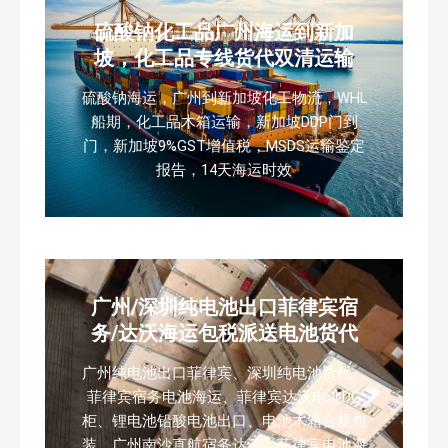
硫酸钠化工品广州海运到新加
坡，化工品专线货代双清运输
硫酸钠海运，广州到新加坡化工物流，WHL
船期，化工品木箱运输，新加坡DDP门到
门，新加坡9%GST增值税，MSDS运输鉴定
报告，14天海运时效
广州/深圳纯电池出口菲律宾宿
务/达沃海运包税派送电池货代
广州纯电池出口菲律宾、深圳纯电池货代、
菲律宾宿务电池海运、菲律宾达沃电池DG
柜、锂电池铅酸电池出口、电池木箱合规包
装、广州南沙直航宿务达沃、菲律宾电池海