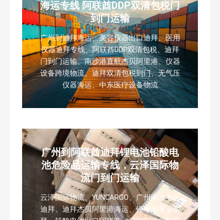
海运专线 阿联酋DDP双清包税门
到门运输
广州到迪拜海运、美容仪器出口迪拜、医用
仪器迪拜专线、阿联酋DDP双清包税、迪拜
门到门运输、南沙港直航杰贝阿里港、仪器
设备跨境物流、迪拜双清包税到门、无气压
仪器海运、中东医疗设备物流
广州到阿联酋迪拜锂电池铅酸电
池危险品运输专线，云泽国际物
流门到门运输
云泽国际物流、YUNCARGO、广州南沙海运
迪拜、迪拜杰贝阿里港海运、锂电池海运迪