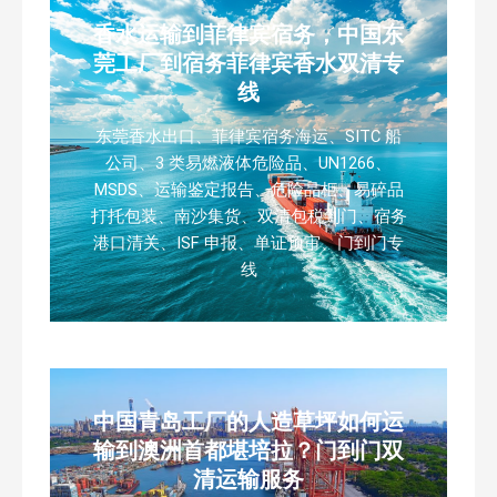
香水运输到菲律宾宿务，中国东
莞工厂到宿务菲律宾香水双清专
线
东莞香水出口、菲律宾宿务海运、SITC 船
公司、3 类易燃液体危险品、UN1266、
MSDS、运输鉴定报告、危险品柜、易碎品
打托包装、南沙集货、双清包税到门、宿务
港口清关、ISF 申报、单证预审、门到门专
线
中国青岛工厂的人造草坪如何运
输到澳洲首都堪培拉？门到门双
清运输服务