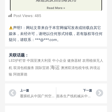
Read More »
Post Views:
485
声明1：网站文章来自于本官网编写发表或转载自其它
媒体，未经许可，谢绝以任何形式转载，若有版权等任何
疑问，请联系：***@***.com。
关联话题：
LED护栏管
中国至澳大利亚
中小企业
健身器材
农用植保无人
海运
机
双清包税服务
国际贸易
澳洲双清包税专线
跨境运
输
阿德莱德
Prev
Ne
上一篇
下一篇
覆膜机从中国广州空运到格林斯伯罗国际机场三字代码GSO
面条生产线机械从中国广州空运到雷诺塔霍国际机场三字代码RNO