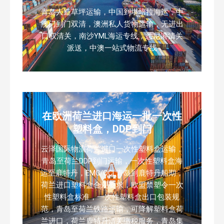
青岛人造草坪运输，中国到堪培拉海运，中
澳门到门双清，澳洲私人货物运输，无进出
口权清关，南沙YML海运专线，悉尼港清关
派送，中澳一站式物流专线
在欧洲荷兰进口海运一批一次性
塑料盒，DDP到门
云泽国际物流荷兰进口一次性塑料盒运输，
青岛至荷兰DDP到门运输，一次性塑料盒海
运至鹿特丹，EMC/OCL青岛到鹿特丹船期，
荷兰进口塑料盒合规要求，欧盟禁塑令一次
性塑料盒标准，一次性塑料盒出口包装规
范，青岛至荷兰铁路运输，可降解塑料盒荷
兰进口，荷兰鹿特丹清关缴税服务，青岛集