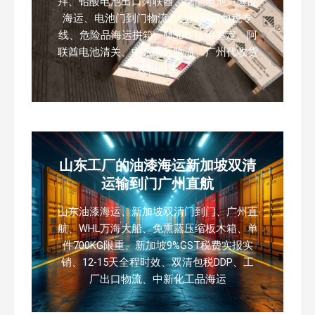
拜、铅酸电池出口阿联酋、储能电池危险品
海运、电池门到门物流、迪拜双清包税专
线、危险品海运拼箱、MSDS 运输鉴定、阿
联酋电池清关、中东国际物流、广州代收货
装柜报关
山东工厂的油漆海运新加坡双清
运输到门广州直航
山东油漆海运、新加坡双清门到门、广州直
航、WHL万海大船、免熏蒸压缩板木箱、单
件700KG限重、新加坡9%GST税费实报实
销、12-15天全程时效、双清包税DDP、工
厂出口物流、中新化工品海运