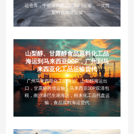
运仓库，中欧班列荷兰门到门运输，一次性
塑料盒跨境运输
山梨醇、甘露醇食品原料化工品
海运到马来西亚DDP，广州到马
来西亚化工品运输货代
广州马来西亚化工品海运，山梨醇海运出
口，甘露醇跨境运输，马来西亚DDP双清包
税，南沙港巴生港海运，粉末化工品托盘运
输，食品原料海运货代