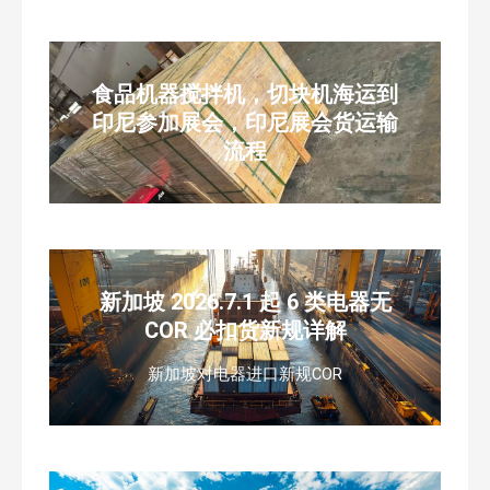
食品机器搅拌机，切块机海运到
印尼参加展会，印尼展会货运输
流程
新加坡 2026.7.1 起 6 类电器无
COR 必扣货新规详解
新加坡对电器进口新规COR