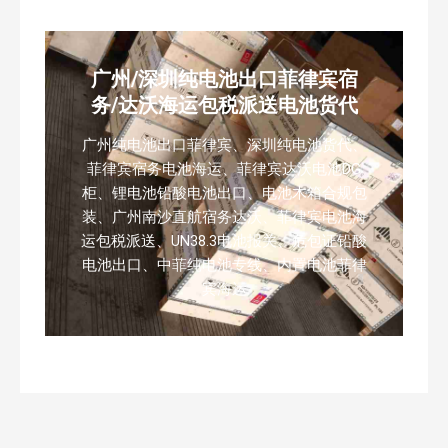
广州/深圳纯电池出口菲律宾宿
务/达沃海运包税派送电池货代
广州纯电池出口菲律宾、深圳纯电池货代、
菲律宾宿务电池海运、菲律宾达沃电池DG
柜、锂电池铅酸电池出口、电池木箱合规包
装、广州南沙直航宿务达沃、菲律宾电池海
运包税派送、UN38.3电池报关、危包证铅酸
电池出口、中菲纯电池专线、内置电池菲律
宾海运