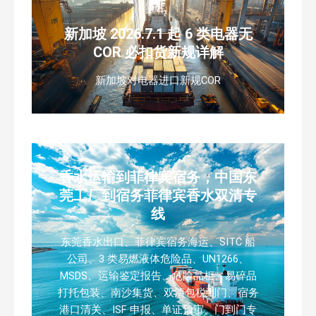
新加坡 2026.7.1 起 6 类电器无
COR 必扣货新规详解
新加坡对电器进口新规COR
香水运输到菲律宾宿务，中国东
莞工厂到宿务菲律宾香水双清专
线
东莞香水出口、菲律宾宿务海运、SITC 船
公司、3 类易燃液体危险品、UN1266、
MSDS、运输鉴定报告、危险品柜、易碎品
打托包装、南沙集货、双清包税到门、宿务
港口清关、ISF 申报、单证预审、门到门专