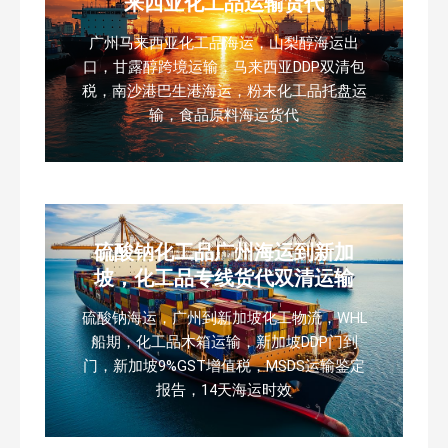
来西亚化工品运输货代
广州马来西亚化工品海运，山梨醇海运出
口，甘露醇跨境运输，马来西亚DDP双清包
税，南沙港巴生港海运，粉末化工品托盘运
输，食品原料海运货代
硫酸钠化工品广州海运到新加
坡，化工品专线货代双清运输
硫酸钠海运，广州到新加坡化工物流，WHL
船期，化工品木箱运输，新加坡DDP门到
门，新加坡9%GST增值税，MSDS运输鉴定
报告，14天海运时效