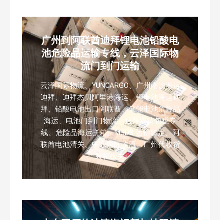
广州到阿联酋迪拜锂电池铅酸电
池危险品运输专线，云泽国际物
流门到门运输
云泽国际物流、YUNCARGO、广州南沙海运
迪拜、迪拜杰贝阿里港海运、锂电池海运迪
拜、铅酸电池出口阿联酋、储能电池危险品
海运、电池门到门物流、迪拜双清包税专
线、危险品海运拼箱、MSDS 运输鉴定、阿
联酋电池清关、中东国际物流、广州代收货
装柜报关