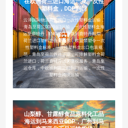
在欧洲荷兰进口海运一批一次性
塑料盒，DDP到门
云泽国际物流荷兰进口一次性塑料盒运输，
青岛至荷兰DDP到门运输，一次性塑料盒海
运至鹿特丹，EMC/OCL青岛到鹿特丹船期，
荷兰进口塑料盒合规要求，欧盟禁塑令一次
性塑料盒标准，一次性塑料盒出口包装规
范，青岛至荷兰铁路运输，可降解塑料盒荷
兰进口，荷兰鹿特丹清关缴税服务，青岛集
运仓库，中欧班列荷兰门到门运输，一次性
塑料盒跨境运输
山梨醇、甘露醇食品原料化工品
海运到马来西亚DDP，广州到马