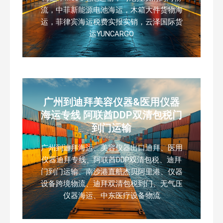
流，中菲新能源电池海运，木箱大件货物海
运，菲律宾海运税费实报实销，云泽国际货
运YUNCARGO
广州到迪拜美容仪器&医用仪器
海运专线 阿联酋DDP双清包税门
到门运输
广州到迪拜海运、美容仪器出口迪拜、医用
仪器迪拜专线、阿联酋DDP双清包税、迪拜
门到门运输、南沙港直航杰贝阿里港、仪器
设备跨境物流、迪拜双清包税到门、无气压
仪器海运、中东医疗设备物流