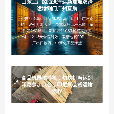
山东工厂的油漆海运新加坡双清
运输到门广州直航
山东油漆海运、新加坡双清门到门、广州直
航、WHL万海大船、免熏蒸压缩板木箱、单
件700KG限重、新加坡9%GST税费实报实
销、12-15天全程时效、双清包税DDP、工
厂出口物流、中新化工品海运
食品机器搅拌机，切块机海运到
印尼参加展会，印尼展会货运输
流程