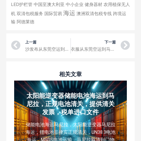
LED护栏管
中国至澳大利亚
中小企业
健身器材
农用植保无人
海运
机
双清包税服务
国际贸易
澳洲双清包税专线
跨境运
输
阿德莱德
Prev
Ne
上一篇
下一篇
沙发布从东莞空运到马来西亚巴都茅Batu Maung，电商小包裹国际快递
衣服从东莞空运到马来西亚丹绒武雅Tanjung Bungah，电商小包裹国际快递
相关文章
太阳能逆变器储能电池海运到马
尼拉，正规电池清关，提供清关
发票，税单进口文件
储能电池海运马尼拉，太阳能逆变器马尼拉
海运，锂电池菲律宾正规清关，UN38.3电池
海运，MSDS电池运输，马尼拉双清到门物