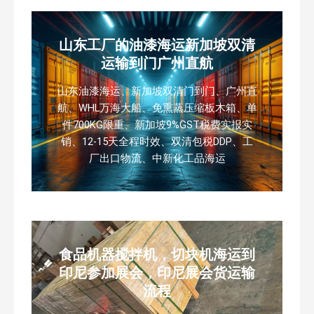
山东工厂的油漆海运新加坡双清
运输到门广州直航
山东油漆海运、新加坡双清门到门、广州直
航、WHL万海大船、免熏蒸压缩板木箱、单
件700KG限重、新加坡9%GST税费实报实
销、12-15天全程时效、双清包税DDP、工
厂出口物流、中新化工品海运
食品机器搅拌机，切块机海运到
印尼参加展会，印尼展会货运输
流程