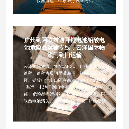
仪器海运、中东医疗设备物流
广州到阿联酋迪拜锂电池铅酸电
池危险品运输专线，云泽国际物
流门到门运输
云泽国际物流、YUNCARGO、广州南沙海运
迪拜、迪拜杰贝阿里港海运、锂电池海运迪
拜、铅酸电池出口阿联酋、储能电池危险品
海运、电池门到门物流、迪拜双清包税专
线、危险品海运拼箱、MSDS 运输鉴定、阿
联酋电池清关、中东国际物流、广州代收货
装柜报关