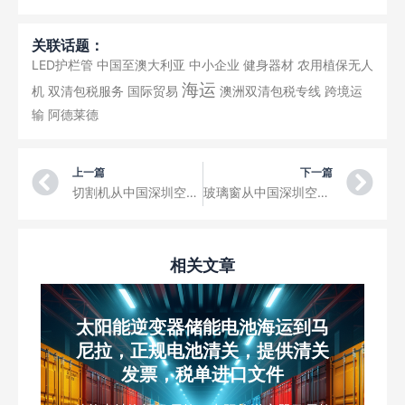
关联话题：
LED护栏管
中国至澳大利亚
中小企业
健身器材
农用植保无人
海运
机
双清包税服务
国际贸易
澳洲双清包税专线
跨境运
输
阿德莱德
Prev
Ne
上一篇
下一篇
切割机从中国深圳空运到萨拉托夫特森特拉尼机场三字代码RTW
玻璃窗从中国深圳空运到伏尔加格勒国际机场三字代码VOG
相关文章
太阳能逆变器储能电池海运到马
尼拉，正规电池清关，提供清关
发票，税单进口文件