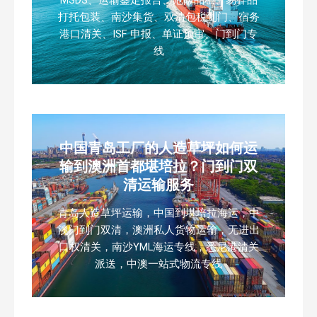
打托包装、南沙集货、双清包税到门、宿务
港口清关、ISF 申报、单证预审、门到门专
线
中国青岛工厂的人造草坪如何运
输到澳洲首都堪培拉？门到门双
清运输服务
青岛人造草坪运输，中国到堪培拉海运，中
澳门到门双清，澳洲私人货物运输，无进出
口权清关，南沙YML海运专线，悉尼港清关
派送，中澳一站式物流专线