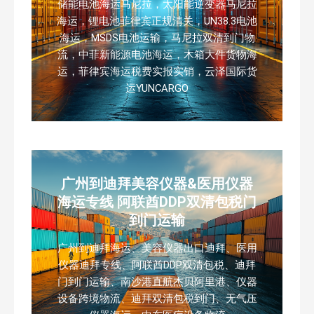
储能电池海运马尼拉，太阳能逆变器马尼拉
海运，锂电池菲律宾正规清关，UN38.3电池
海运，MSDS电池运输，马尼拉双清到门物
流，中菲新能源电池海运，木箱大件货物海
运，菲律宾海运税费实报实销，云泽国际货
运YUNCARGO
广州到迪拜美容仪器&医用仪器
海运专线 阿联酋DDP双清包税门
到门运输
广州到迪拜海运、美容仪器出口迪拜、医用
仪器迪拜专线、阿联酋DDP双清包税、迪拜
门到门运输、南沙港直航杰贝阿里港、仪器
设备跨境物流、迪拜双清包税到门、无气压