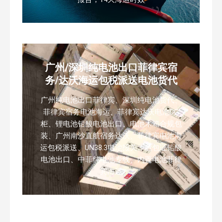
广州/深圳纯电池出口菲律宾宿
务/达沃海运包税派送电池货代
广州纯电池出口菲律宾、深圳纯电池货代、
菲律宾宿务电池海运、菲律宾达沃电池DG
柜、锂电池铅酸电池出口、电池木箱合规包
装、广州南沙直航宿务达沃、菲律宾电池海
运包税派送、UN38.3电池报关、危包证铅酸
电池出口、中菲纯电池专线、内置电池菲律
宾海运