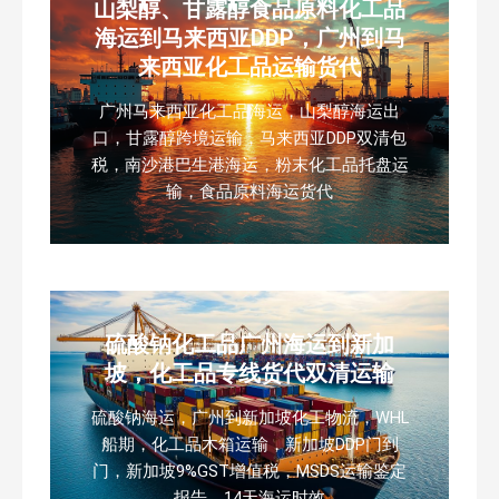
山梨醇、甘露醇食品原料化工品
海运到马来西亚DDP，广州到马
来西亚化工品运输货代
广州马来西亚化工品海运，山梨醇海运出
口，甘露醇跨境运输，马来西亚DDP双清包
税，南沙港巴生港海运，粉末化工品托盘运
输，食品原料海运货代
硫酸钠化工品广州海运到新加
坡，化工品专线货代双清运输
硫酸钠海运，广州到新加坡化工物流，WHL
船期，化工品木箱运输，新加坡DDP门到
门，新加坡9%GST增值税，MSDS运输鉴定
报告，14天海运时效