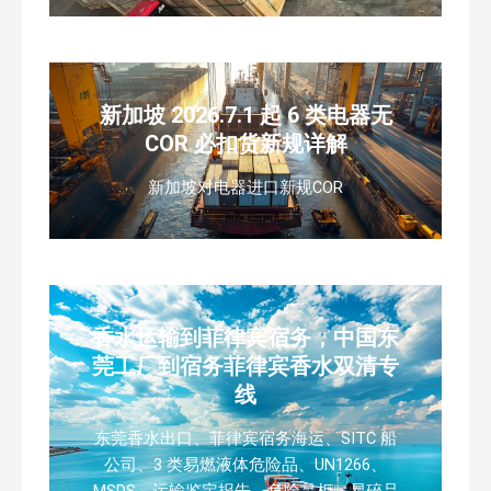
新加坡 2026.7.1 起 6 类电器无
COR 必扣货新规详解
新加坡对电器进口新规COR
香水运输到菲律宾宿务，中国东
莞工厂到宿务菲律宾香水双清专
线
东莞香水出口、菲律宾宿务海运、SITC 船
公司、3 类易燃液体危险品、UN1266、
MSDS、运输鉴定报告、危险品柜、易碎品