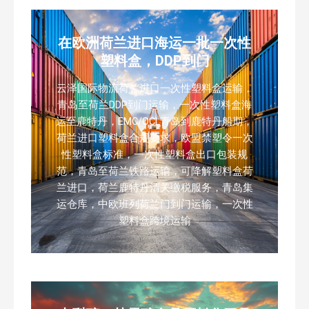
在欧洲荷兰进口海运一批一次性
塑料盒，DDP到门
云泽国际物流荷兰进口一次性塑料盒运输，
青岛至荷兰DDP到门运输，一次性塑料盒海
运至鹿特丹，EMC/OCL青岛到鹿特丹船期，
荷兰进口塑料盒合规要求，欧盟禁塑令一次
性塑料盒标准，一次性塑料盒出口包装规
范，青岛至荷兰铁路运输，可降解塑料盒荷
兰进口，荷兰鹿特丹清关缴税服务，青岛集
运仓库，中欧班列荷兰门到门运输，一次性
塑料盒跨境运输