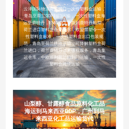
云泽国际物流荷兰进口一次性塑料盒运输，
青岛至荷兰DDP到门运输，一次性塑料盒海
运至鹿特丹，EMC/OCL青岛到鹿特丹船期，
荷兰进口塑料盒合规要求，欧盟禁塑令一次
性塑料盒标准，一次性塑料盒出口包装规
范，青岛至荷兰铁路运输，可降解塑料盒荷
兰进口，荷兰鹿特丹清关缴税服务，青岛集
运仓库，中欧班列荷兰门到门运输，一次性
塑料盒跨境运输
山梨醇、甘露醇食品原料化工品
海运到马来西亚DDP，广州到马
来西亚化工品运输货代