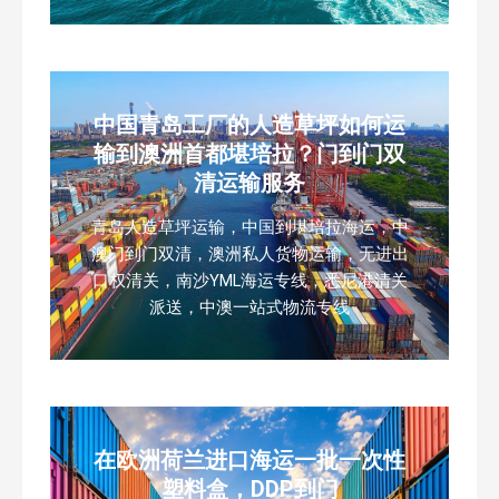
中国青岛工厂的人造草坪如何运
输到澳洲首都堪培拉？门到门双
清运输服务
青岛人造草坪运输，中国到堪培拉海运，中
澳门到门双清，澳洲私人货物运输，无进出
口权清关，南沙YML海运专线，悉尼港清关
派送，中澳一站式物流专线
在欧洲荷兰进口海运一批一次性
塑料盒，DDP到门