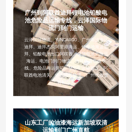
广州到阿联酋迪拜锂电池铅酸电
池危险品运输专线，云泽国际物
流门到门运输
云泽国际物流、YUNCARGO、广州南沙海运
迪拜、迪拜杰贝阿里港海运、锂电池海运迪
拜、铅酸电池出口阿联酋、储能电池危险品
海运、电池门到门物流、迪拜双清包税专
线、危险品海运拼箱、MSDS 运输鉴定、阿
联酋电池清关、中东国际物流、广州代收货
装柜报关
山东工厂的油漆海运新加坡双清
运输到门广州直航