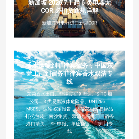
新加坡 2026.7.1 起 6 类电器无
COR 必扣货新规详解
新加坡对电器进口新规COR
香水运输到菲律宾宿务，中国东
莞工厂到宿务菲律宾香水双清专
线
东莞香水出口、菲律宾宿务海运、SITC 船
公司、3 类易燃液体危险品、UN1266、
MSDS、运输鉴定报告、危险品柜、易碎品
打托包装、南沙集货、双清包税到门、宿务
港口清关、ISF 申报、单证预审、门到门专
线