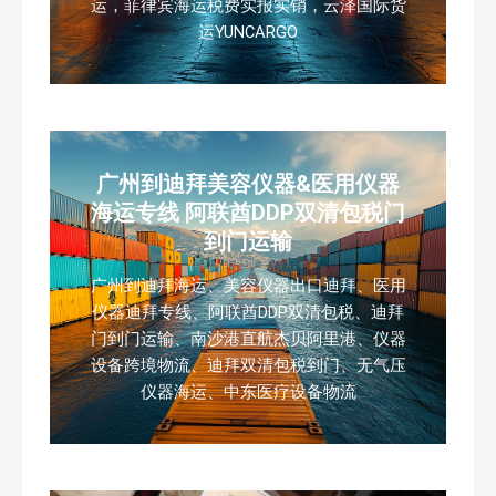
运，菲律宾海运税费实报实销，云泽国际货
运YUNCARGO
广州到迪拜美容仪器&医用仪器
海运专线 阿联酋DDP双清包税门
到门运输
广州到迪拜海运、美容仪器出口迪拜、医用
仪器迪拜专线、阿联酋DDP双清包税、迪拜
门到门运输、南沙港直航杰贝阿里港、仪器
设备跨境物流、迪拜双清包税到门、无气压
仪器海运、中东医疗设备物流