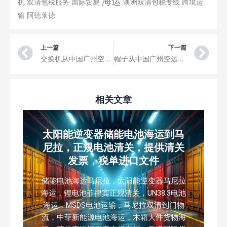
海运
机
双清包税服务
国际贸易
澳洲双清包税专线
跨境运
输
阿德莱德
Prev
Ne
上一篇
下一篇
交换机从中国广州空运到奥斯坦德-布鲁日国际机场三字代码OST
帽子从中国广州空运到列日机场三字代码LGG
相关文章
太阳能逆变器储能电池海运到马
尼拉，正规电池清关，提供清关
发票，税单进口文件
储能电池海运马尼拉，太阳能逆变器马尼拉
海运，锂电池菲律宾正规清关，UN38.3电池
海运，MSDS电池运输，马尼拉双清到门物
流，中菲新能源电池海运，木箱大件货物海