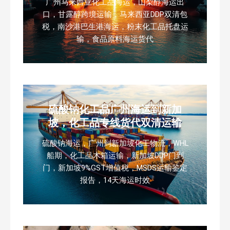
广州马来西亚化工品海运，山梨醇海运出
口，甘露醇跨境运输，马来西亚DDP双清包
税，南沙港巴生港海运，粉末化工品托盘运
输，食品原料海运货代
硫酸钠化工品广州海运到新加
坡，化工品专线货代双清运输
硫酸钠海运，广州到新加坡化工物流，WHL
船期，化工品木箱运输，新加坡DDP门到
门，新加坡9%GST增值税，MSDS运输鉴定
报告，14天海运时效