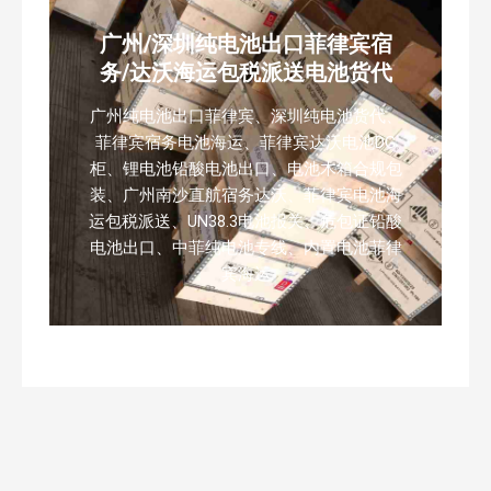
广州/深圳纯电池出口菲律宾宿
务/达沃海运包税派送电池货代
广州纯电池出口菲律宾、深圳纯电池货代、
菲律宾宿务电池海运、菲律宾达沃电池DG
柜、锂电池铅酸电池出口、电池木箱合规包
装、广州南沙直航宿务达沃、菲律宾电池海
运包税派送、UN38.3电池报关、危包证铅酸
电池出口、中菲纯电池专线、内置电池菲律
宾海运