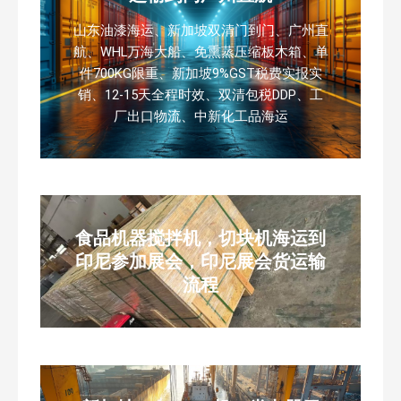
山东油漆海运、新加坡双清门到门、广州直
航、WHL万海大船、免熏蒸压缩板木箱、单
件700KG限重、新加坡9%GST税费实报实
销、12-15天全程时效、双清包税DDP、工
厂出口物流、中新化工品海运
食品机器搅拌机，切块机海运到
印尼参加展会，印尼展会货运输
流程