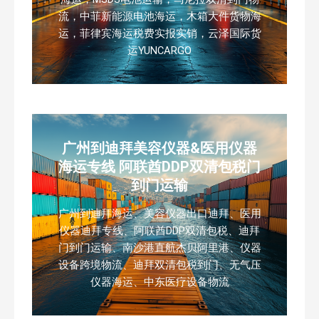
流，中菲新能源电池海运，木箱大件货物海
运，菲律宾海运税费实报实销，云泽国际货
运YUNCARGO
广州到迪拜美容仪器&医用仪器
海运专线 阿联酋DDP双清包税门
到门运输
广州到迪拜海运、美容仪器出口迪拜、医用
仪器迪拜专线、阿联酋DDP双清包税、迪拜
门到门运输、南沙港直航杰贝阿里港、仪器
设备跨境物流、迪拜双清包税到门、无气压
仪器海运、中东医疗设备物流