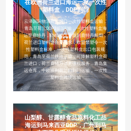
在欧洲荷兰进口海运一批一次性
塑料盒，DDP到门
云泽国际物流荷兰进口一次性塑料盒运输，
青岛至荷兰DDP到门运输，一次性塑料盒海
运至鹿特丹，EMC/OCL青岛到鹿特丹船期，
荷兰进口塑料盒合规要求，欧盟禁塑令一次
性塑料盒标准，一次性塑料盒出口包装规
范，青岛至荷兰铁路运输，可降解塑料盒荷
兰进口，荷兰鹿特丹清关缴税服务，青岛集
运仓库，中欧班列荷兰门到门运输，一次性
塑料盒跨境运输
山梨醇、甘露醇食品原料化工品
海运到马来西亚DDP，广州到马