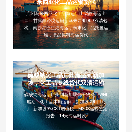
来西亚化工品运输货代
广州马来西亚化工品海运，山梨醇海运出
口，甘露醇跨境运输，马来西亚DDP双清包
税，南沙港巴生港海运，粉末化工品托盘运
输，食品原料海运货代
硫酸钠化工品广州海运到新加
坡，化工品专线货代双清运输
硫酸钠海运，广州到新加坡化工物流，WHL
船期，化工品木箱运输，新加坡DDP门到
门，新加坡9%GST增值税，MSDS运输鉴定
报告，14天海运时效