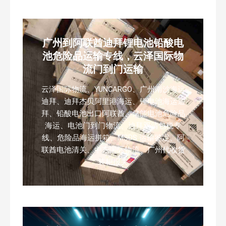
广州到阿联酋迪拜锂电池铅酸电
池危险品运输专线，云泽国际物
流门到门运输
云泽国际物流、YUNCARGO、广州南沙海运
迪拜、迪拜杰贝阿里港海运、锂电池海运迪
拜、铅酸电池出口阿联酋、储能电池危险品
海运、电池门到门物流、迪拜双清包税专
线、危险品海运拼箱、MSDS 运输鉴定、阿
联酋电池清关、中东国际物流、广州代收货
装柜报关