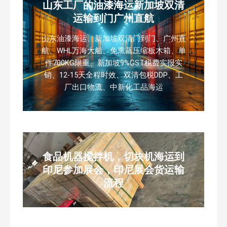
山东工厂的油漆海运新加坡双清
运输到门广州直航
山东油漆海运、新加坡双清门到门、广州直
航、WHL万海大船、免熏蒸压缩板木箱、单
件700KG限重、新加坡9%GST税费实报实
销、12-15天全程时效、双清包税DDP、工
厂出口物流、中新化工品海运
食品机器搅拌机，切块机海运到
印尼参加展会，印尼展会货运输
流程