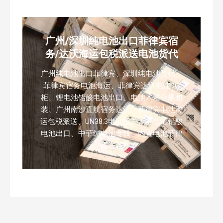
广州/深圳纯电池出口菲律宾宿
务/达沃海运包税派送电池货代
广州纯电池出口菲律宾、深圳纯电池货代、
菲律宾宿务电池海运、菲律宾达沃电池DG
柜、锂电池铅酸电池出口、电池木箱合规包
装、广州南沙直航宿务达沃、菲律宾电池海
运包税派送、UN38.3电池报关、危包证铅酸
电池出口、中菲纯电池专线、内置电池菲律
宾海运