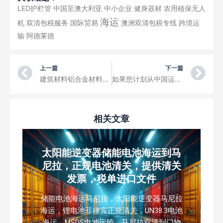
LED护栏管
中国至澳大利亚
中小企业
健身器材
农用植保无人
海运
机
双清包税服务
国际贸易
澳洲双清包税专线
跨境运
输
阿德莱德
Prev
Ne
上一篇
下一篇
建筑材料铝合金材料从中国天津海运到澳大利亚海运双清：双清关门到门一站式运输服务DDU/DDP
如果您计划从中国运送铝合金凉亭、铝合金门窗等建筑材料或者其他家具家电机械等到新西兰，中国到新西兰空运/海运双清门到门一站式运输服务DDU/DDP
相关文章
太阳能逆变器储能电池海运到马
尼拉，正规电池清关，提供清关
发票，税单进口文件
储能电池海运马尼拉，太阳能逆变器马尼拉
海运，锂电池菲律宾正规清关，UN38.3电池
海运，MSDS电池运输，马尼拉双清到门物