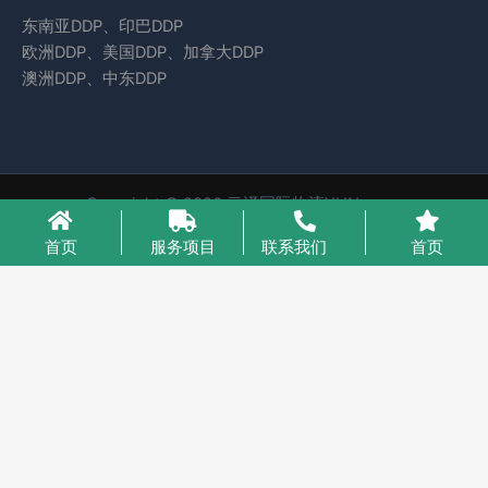
东南亚DDP、印巴DDP
欧洲DDP、美国DDP、加拿大DDP
澳洲DDP、中东DDP
Copyright © 2026 云泽国际物流YUNcargo
粤ICP备2023046221号-1
首页
服务项目
联系我们
首页
业务咨询