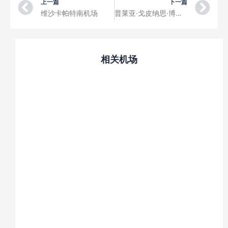
Prev
Ne
上一篇
下一篇
维沙卡帕特南机场
普莱亚·戈皮纳思·博多洛伊国际机场
相关机场
关西国际机场
成田国际机场