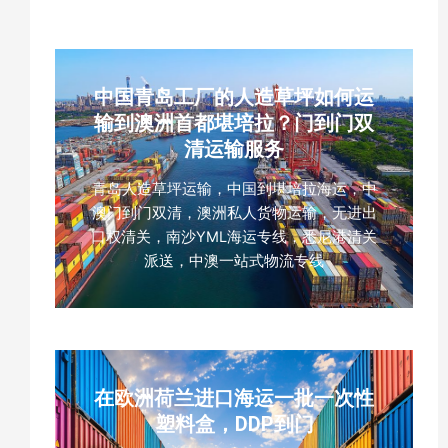
中国青岛工厂的人造草坪如何运
输到澳洲首都堪培拉？门到门双
清运输服务
青岛人造草坪运输，中国到堪培拉海运，中
澳门到门双清，澳洲私人货物运输，无进出
口权清关，南沙YML海运专线，悉尼港清关
派送，中澳一站式物流专线
在欧洲荷兰进口海运一批一次性
塑料盒，DDP到门