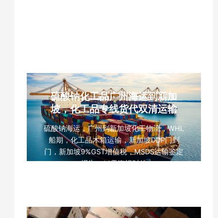
口，甘露醇跨境运输，马来西亚DDP双清包
税，南沙港巴生港海运，粉末化工品托盘运
输，食品原料海运货代
硫酸钠化工品广州海运到新加
坡，化工品专线货代双清运输
硫酸钠海运，广州到新加坡化工物流，WHL
船期，化工品木箱运输，新加坡DDP门到
门，新加坡9%GST增值税，MSDS运输鉴定
报告，14天海运时效