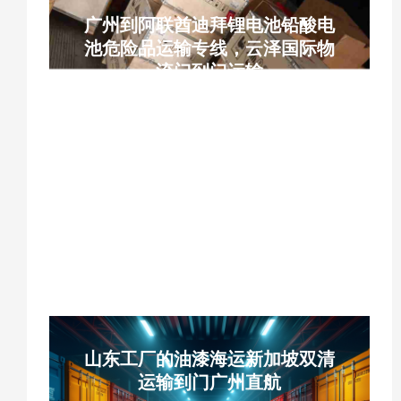
广州到阿联酋迪拜锂电池铅酸电
池危险品运输专线，云泽国际物
流门到门运输
云泽国际物流、YUNCARGO、广州南沙海
运迪拜、迪拜杰贝阿里港海运、锂电池海运
迪拜、铅酸电池出口阿联酋、储能电池危险
品海运、电池门到门物流、迪拜双清包税专
线、危险品海运拼箱、MSDS 运输鉴定、阿
联酋电池清关、中东国际物流、广州代收货
装柜报关
山东工厂的油漆海运新加坡双清
运输到门广州直航