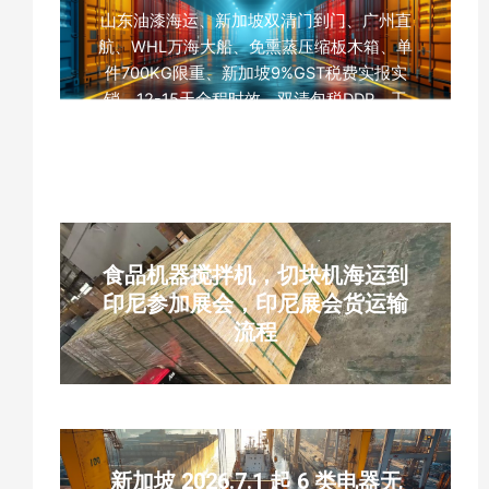
山东油漆海运、新加坡双清门到门、广州直
航、WHL万海大船、免熏蒸压缩板木箱、单
件700KG限重、新加坡9%GST税费实报实
销、12-15天全程时效、双清包税DDP、工
厂出口物流、中新化工品海运
食品机器搅拌机，切块机海运到
印尼参加展会，印尼展会货运输
流程
新加坡 2026.7.1 起 6 类电器无