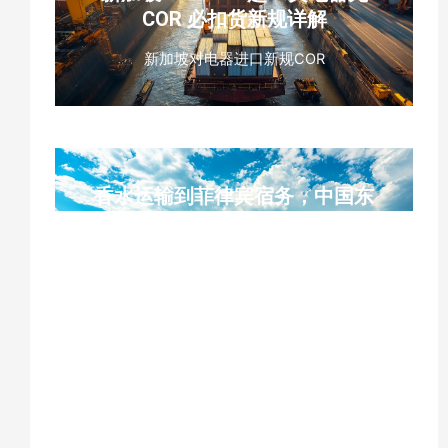
COR 必扣货新规详解
新加坡对电器进口新规COR
香水运输到菲律宾宿务，中国东
莞工厂到宿务菲律宾香水双清专
线
东莞香水出口、菲律宾宿务海运、SITC 船
公司、3 类易燃液体危险品、UN1266、
MSDS、运输鉴定报告、危险品柜、易碎品
打托包装、南沙集货、双清包税到门、宿务
港口清关、ISF 申报、单证预审、门到门专
线