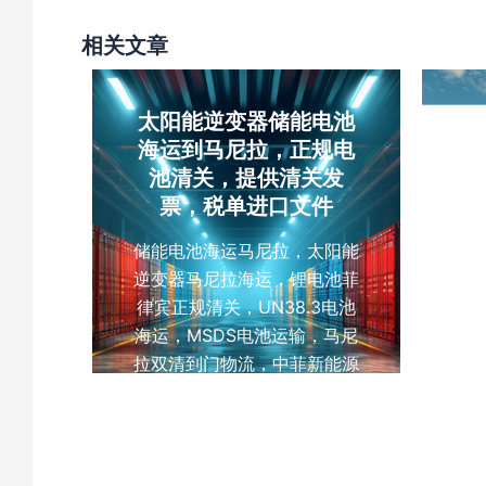
相关文章
太阳能逆变器储能电池
海运到马尼拉，正规电
医
池清关，提供清关发
票，税单进口文件
储能电池海运马尼拉，太阳能
广
逆变器马尼拉海运，锂电池菲
口
律宾正规清关，UN38.3电池
阿
海运，MSDS电池运输，马尼
到
拉双清到门物流，中菲新能源
里
电池海运，木箱大件货物海
拜
运，菲律宾海运税费实报实
销，云泽国际货运
YUNCARGO