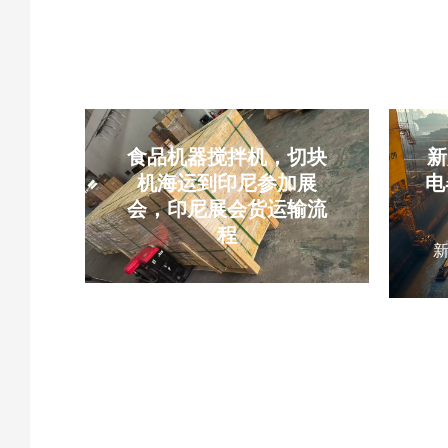
食品机器搅拌机，切块
新
机海运到印尼参加展
电
会，印尼展会货运输流
程