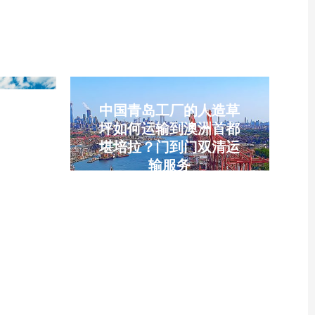
关
宾宿
中国青岛工厂的人造草
到宿
坪如何运输到澳洲首都
专线
堪培拉？门到门双清运
输服务
宿务海
 类易燃
青岛人造草坪运输，中国到堪
6、
培拉海运，中澳门到门双清，
、危险
澳洲私人货物运输，无进出口
、南沙
权清关，南沙YML海运专线，
宿务港
悉尼港清关派送，中澳一站式
单证预
物流专线