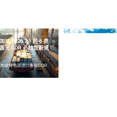
州代收货装柜报
加坡 2026.7.1 起 6 类
香水运输到菲律
器无 COR 必扣货新规
务，中国东莞工厂
详解
务菲律宾香水双清
新加坡对电器进口新规COR
东莞香水出口、菲律宾
运、SITC 船公司、3
液体危险品、UN126
MSDS、运输鉴定报告
品柜、易碎品打托包装
集货、双清包税到门、
口清关、ISF 申报、
审、门到门专线