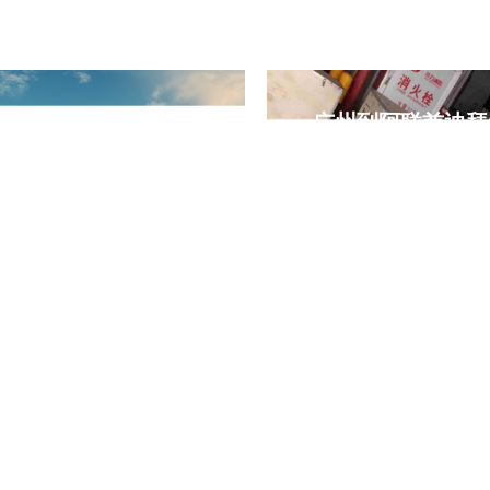
广州到迪拜美容仪器&
广州到阿联酋迪拜
用仪器海运专线 阿联
池铅酸电池危险品
酋DDP双清包税门到门
专线，云泽国际物
运输
到门运输
州到迪拜海运、美容仪器出
云泽国际物流、
迪拜、医用仪器迪拜专线、
YUNCARGO、广州南
联酋DDP双清包税、迪拜门
迪拜、迪拜杰贝阿里港
门运输、南沙港直航杰贝阿
锂电池海运迪拜、铅酸
港、仪器设备跨境物流、迪
口阿联酋、储能电池危
双清包税到门、无气压仪器
运、电池门到门物流、
海运、中东医疗设备物流
清包税专线、危险品
箱、MSDS 运输鉴定
电池清关、中东国际物