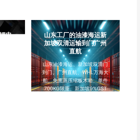
锂电
山东工厂的油漆海运新
运输
加坡双清运输到门广州
流门
直航
山东油漆海运、新加坡双清门
到门、广州直航、WHL万海大
沙海运
船、免熏蒸压缩板木箱、单件
海运、
700KG限重、新加坡9%GST
电池出
税费实报实销、12-15天全程
险品海
时效、双清包税DDP、工厂出
迪拜双
口物流、中新化工品海运
海运拼
、阿联酋
流、广