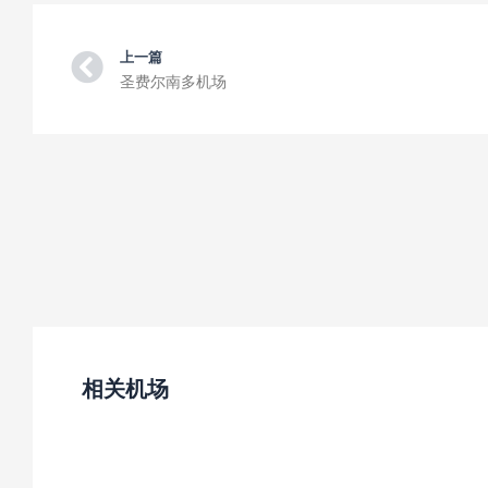
Prev
上一篇
圣费尔南多机场
相关机场
公主港国际机场