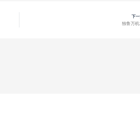
下一
独鲁万机
卡加延德奥罗机场
三宝颜机场