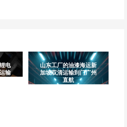
锂电
山东工厂的油漆海运新
运输
加坡双清运输到门广州
流门
直航
山东油漆海运、新加坡双清门
到门、广州直航、WHL万海大
沙海运
船、免熏蒸压缩板木箱、单件
海运、
700KG限重、新加坡9%GST
电池出
税费实报实销、12-15天全程