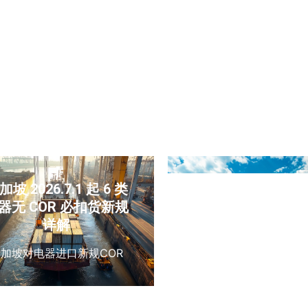
港、仪器设备跨境物流、迪
口阿联酋、储能电池危
双清包税到门、无气压仪器
运、电池门到门物流、
海运、中东医疗设备物流
清包税专线、危险品
箱、MSDS 运输鉴定
电池清关、中东国际物
州代收货装柜报
加坡 2026.7.1 起 6 类
香水运输到菲律
器无 COR 必扣货新规
务，中国东莞工厂
详解
务菲律宾香水双清
新加坡对电器进口新规COR
东莞香水出口、菲律宾
运、SITC 船公司、3
液体危险品、UN126
MSDS、运输鉴定报告