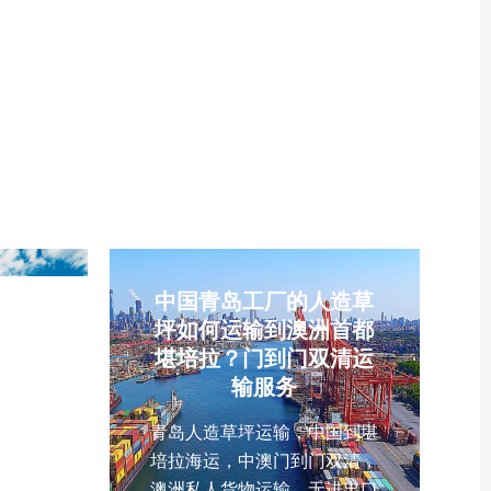
险品海
时效、双清包税DDP、工厂出
迪拜双
口物流、中新化工品海运
海运拼
、阿联酋
流、广
关
宾宿
中国青岛工厂的人造草
到宿
坪如何运输到澳洲首都
专线
堪培拉？门到门双清运
输服务
宿务海
 类易燃
青岛人造草坪运输，中国到堪
6、
培拉海运，中澳门到门双清，
、危险
澳洲私人货物运输，无进出口