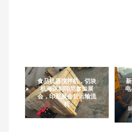
拉双清到门物流，中菲新能源
里
电池海运，木箱大件货物海
拜
运，菲律宾海运税费实报实
销，云泽国际货运
YUNCARGO
食品机器搅拌机，切块
新
机海运到印尼参加展
电
会，印尼展会货运输流
程