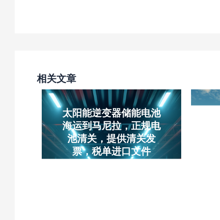
相关文章
太阳能逆变器储能电池
海运到马尼拉，正规电
医
池清关，提供清关发
票，税单进口文件
储能电池海运马尼拉，太阳能
广
逆变器马尼拉海运，锂电池菲
口
律宾正规清关，UN38.3电池
阿
海运，MSDS电池运输，马尼
到