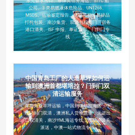
东莞香水出口、菲律宾宿务海运、SITC 船
公司、3 类易燃液体危险品、UN1266、
MSDS、运输鉴定报告、危险品柜、易碎品
打托包装、南沙集货、双清包税到门、宿务
港口清关、ISF 申报、单证预审、门到门专
线
中国青岛工厂的人造草坪如何运
输到澳洲首都堪培拉？门到门双
清运输服务
青岛人造草坪运输，中国到堪培拉海运，中
澳门到门双清，澳洲私人货物运输，无进出
口权清关，南沙YML海运专线，悉尼港清关
派送，中澳一站式物流专线