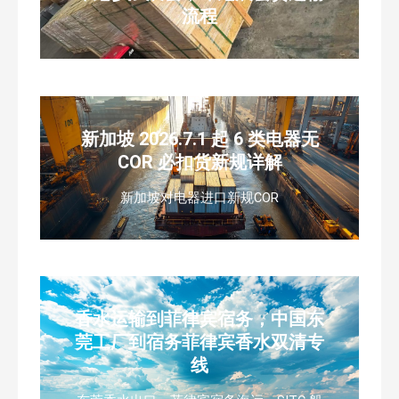
流程
新加坡 2026.7.1 起 6 类电器无
COR 必扣货新规详解
新加坡对电器进口新规COR
香水运输到菲律宾宿务，中国东
莞工厂到宿务菲律宾香水双清专
线