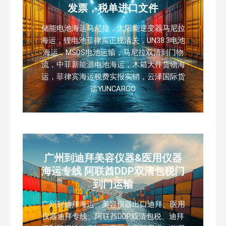
发票，税单进口文件
储能电池海运马尼拉，太阳能逆变器马尼拉
海运，锂电池菲律宾正规清关，UN38.3电池
海运，MSDS电池运输，马尼拉双清到门物
流，中菲新能源电池海运，木箱大件货物海
运，菲律宾海运税费实报实销，云泽国际货
运YUNCARGO
广州到迪拜美容仪器&医用仪器
海运专线 阿联酋DDP双清包税门
到门运输
广州到迪拜海运、美容仪器出口迪拜、医用
仪器迪拜专线、阿联酋DDP双清包税、迪拜