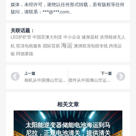
媒体，未经许可，谢绝以任何形式转载，若有版权等任何
疑问，请联系：***@***.com。
关联话题：
LED护栏管
中国至澳大利亚
中小企业
健身器材
农用植保无人
海运
机
双清包税服务
国际贸易
澳洲双清包税专线
跨境运
输
阿德莱德
Prev
Ne
上一篇
下一篇
相机从中国佛山空运到兰萨罗特机场三字代码ACE
摆件从中国佛山空运到毕尔巴鄂机场三字代码BIO
相关文章
太阳能逆变器储能电池海运到马
尼拉，正规电池清关，提供清关