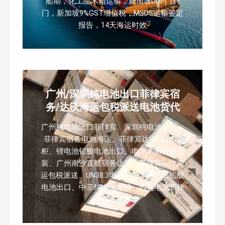
船期，化工品木箱运输，新加坡DDP门到
门，新加坡9%GST增值税，MSDS运输鉴定
报告，14天海运时效
广州/深圳纯电池出口菲律宾宿
务/达沃海运包税派送电池货代
广州纯电池出口菲律宾、深圳纯电池货代、
菲律宾宿务电池海运、菲律宾达沃电池DG
柜、锂电池铅酸电池出口、电池木箱合规包
装、广州南沙直航宿务达沃、菲律宾电池海
运包税派送、UN38.3电池报关、危包证铅酸
电池出口、中菲纯电池专线、内置电池菲律
宾海运