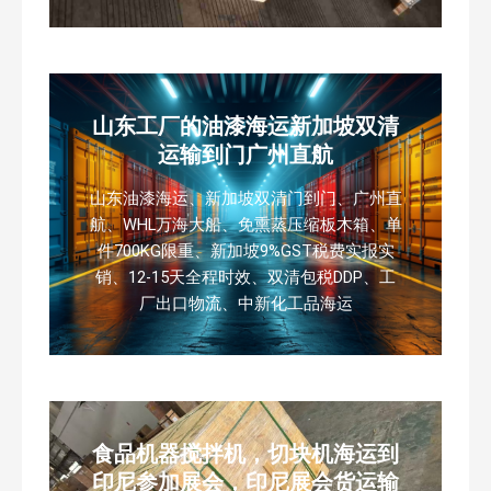
山东工厂的油漆海运新加坡双清
运输到门广州直航
山东油漆海运、新加坡双清门到门、广州直
航、WHL万海大船、免熏蒸压缩板木箱、单
件700KG限重、新加坡9%GST税费实报实
销、12-15天全程时效、双清包税DDP、工
厂出口物流、中新化工品海运
食品机器搅拌机，切块机海运到
印尼参加展会，印尼展会货运输