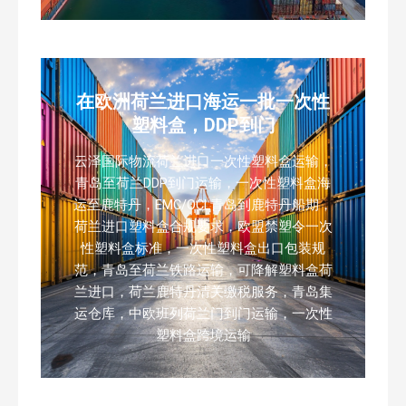
在欧洲荷兰进口海运一批一次性
塑料盒，DDP到门
云泽国际物流荷兰进口一次性塑料盒运输，
青岛至荷兰DDP到门运输，一次性塑料盒海
运至鹿特丹，EMC/OCL青岛到鹿特丹船期，
荷兰进口塑料盒合规要求，欧盟禁塑令一次
性塑料盒标准，一次性塑料盒出口包装规
范，青岛至荷兰铁路运输，可降解塑料盒荷
兰进口，荷兰鹿特丹清关缴税服务，青岛集
运仓库，中欧班列荷兰门到门运输，一次性
塑料盒跨境运输