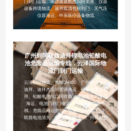
门到门运输、南沙港直航杰贝阿里港、仪器
设备跨境物流、迪拜双清包税到门、无气压
仪器海运、中东医疗设备物流
广州到阿联酋迪拜锂电池铅酸电
池危险品运输专线，云泽国际物
流门到门运输
云泽国际物流、YUNCARGO、广州南沙海运
迪拜、迪拜杰贝阿里港海运、锂电池海运迪
拜、铅酸电池出口阿联酋、储能电池危险品
海运、电池门到门物流、迪拜双清包税专
线、危险品海运拼箱、MSDS 运输鉴定、阿
联酋电池清关、中东国际物流、广州代收货
装柜报关