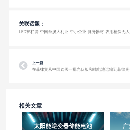
关联话题：
LED护栏管
中国至澳大利亚
中小企业
健身器材
农用植保无人
Prev
上一篇
相关文章
太阳能逆变器储能电池
广