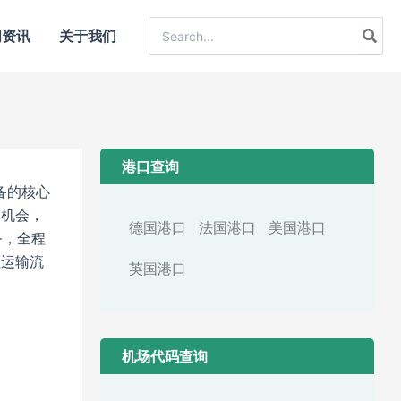
Search
闻资讯
关于我们
for:
港口查询
备的核心
展机会，
德国港口
法国港口
美国港口
务，全程
程运输流
英国港口
机场代码查询