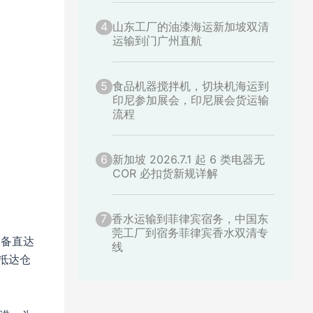
4
山东工厂的油漆海运新加坡双清
运输到门广州直航
5
食品机器搅拌机，切块机海运到
印尼参加展会，印尼展会货运输
流程
6
新加坡 2026.7.1 起 6 类电器无
COR 必扣货新规详解
7
香水运输到菲律宾宿务，中国东
莞工厂到宿务菲律宾香水双清专
设备直达
线
抵达仓