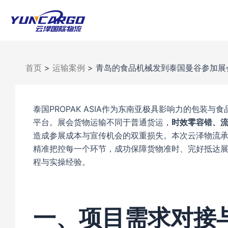
跳
至
内
容
首页
>
运输案例
>
青岛的食品机械发到泰国曼谷参加展
泰国PROPAK ASIA作为东南亚极具影响力的包
平台。展会货物运输不同于普通货运，
时效零容错、
造成参展成本与宣传机会的双重损失。本次云泽物流承
精准把控每一个环节，成功保障货物准时、完好抵达
程与实操经验。
一、项目需求对接