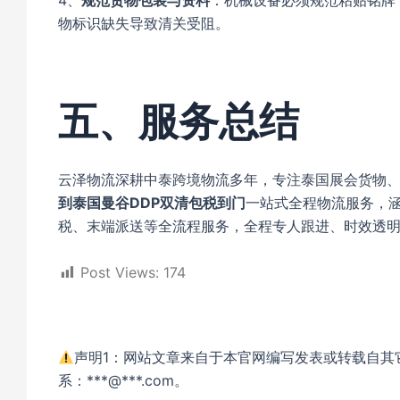
4、
规范货物包装与资料
：机械设备必须规范粘贴铭牌
物标识缺失导致清关受阻。
五、服务总结
云泽物流深耕中泰跨境物流多年，专注泰国展会货物
到泰国曼谷DDP双清包税到门
一站式全程物流服务，
税、末端派送等全流程服务，全程专人跟进、时效透
Post Views:
174
声明1：网站文章来自于本官网编写发表或转载自其
系：***@***.com。