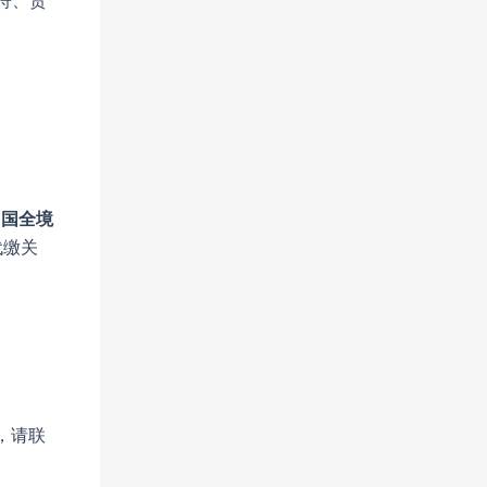
符、货
中国全境
代缴关
，请联