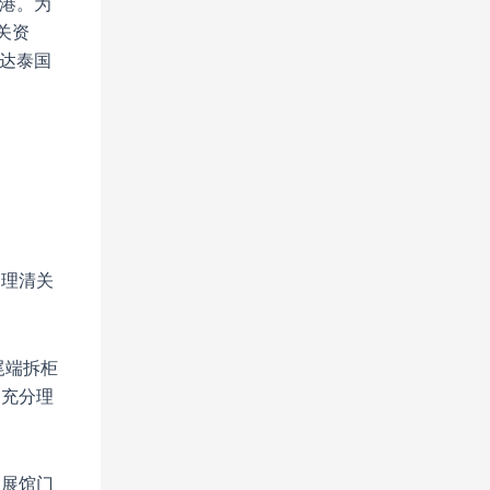
班港。为
关资
达泰国
处理清关
尾端拆柜
户充分理
至展馆门