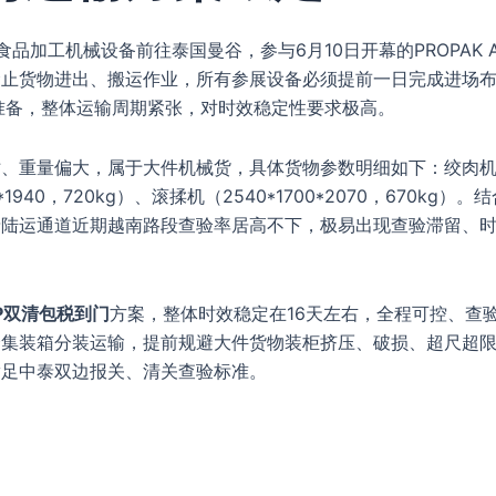
加工机械设备前往泰国曼谷，参与6月10日开幕的PROPAK A
禁止货物进出、搬运作业，所有参展设备必须提前一日完成进场
准备，整体运输周期紧张，对时效稳定性要求极高。
寸、重量偏大，属于大件机械货，具体货物参数明细如下：绞肉
0*1940，720kg）、滚揉机（2540*1700*2070，670kg）。
泰陆运通道近期越南路段查验率居高不下，极易出现查验滞留、
P双清包税到门
方案，整体时效稳定在16天左右，全程可控、查
个集装箱分装运输，提前规避大件货物装柜挤压、破损、超尺超
满足中泰双边报关、清关查验标准。