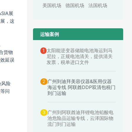
美国机场
德国机场
法国机场
SIA展
布展，这
运输案例​
机
1
太阳能逆变器储能电池海运到马
结合货物
尼拉，正规电池清关，提供清关
时效延误
发票，税单进口文件
2
广州到迪拜美容仪器&医用仪器
验风险
海运专线 阿联酋DDP双清包税门
限等问
到门运输
3
广州到阿联酋迪拜锂电池铅酸电
池危险品运输专线，云泽国际物
流门到门运输