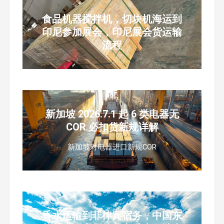
食品机器搅拌机，切块机海运到
印尼参加展会，印尼展会货运输
流程
新加坡 2026.7.1 起 6 类电器无
COR 必扣货新规详解
新加坡对电器进口新规COR
香水运输到菲律宾宿务，中国东