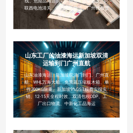
线、危险品海运拼箱、MSDS 运输鉴定、阿
联酋电池清关、中东国际物流、广州代收货
装柜报关
山东工厂的油漆海运新加坡双清
运输到门广州直航
山东油漆海运、新加坡双清门到门、广州直
航、WHL万海大船、免熏蒸压缩板木箱、单
件700KG限重、新加坡9%GST税费实报实
销、12-15天全程时效、双清包税DDP、工
厂出口物流、中新化工品海运