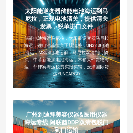
太阳能逆变器储能电池海运到马
尼拉，正规电池清关，提供清关
发票，税单进口文件
储能电池海运马尼拉，太阳能逆变器马尼拉
海运，锂电池菲律宾正规清关，UN38.3电池
海运，MSDS电池运输，马尼拉双清到门物
流，中菲新能源电池海运，木箱大件货物海
运，菲律宾海运税费实报实销，云泽国际货
运YUNCARGO
广州到迪拜美容仪器&医用仪器
海运专线 阿联酋DDP双清包税门
到门运输