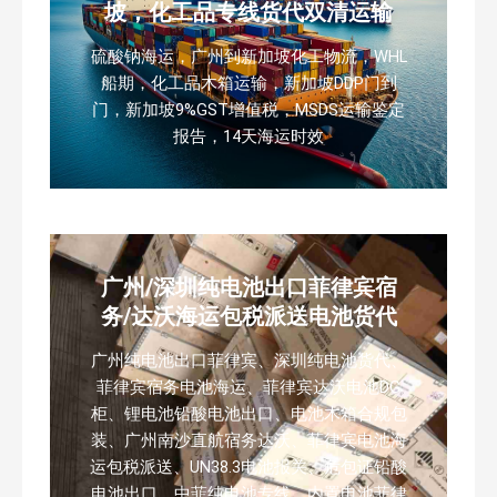
坡，化工品专线货代双清运输
硫酸钠海运，广州到新加坡化工物流，WHL
船期，化工品木箱运输，新加坡DDP门到
门，新加坡9%GST增值税，MSDS运输鉴定
报告，14天海运时效
广州/深圳纯电池出口菲律宾宿
务/达沃海运包税派送电池货代
广州纯电池出口菲律宾、深圳纯电池货代、
菲律宾宿务电池海运、菲律宾达沃电池DG
柜、锂电池铅酸电池出口、电池木箱合规包
装、广州南沙直航宿务达沃、菲律宾电池海
运包税派送、UN38.3电池报关、危包证铅酸
电池出口、中菲纯电池专线、内置电池菲律