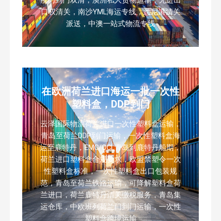
口权清关，南沙YML海运专线，悉尼港清关
派送，中澳一站式物流专线
在欧洲荷兰进口海运一批一次性
塑料盒，DDP到门
云泽国际物流荷兰进口一次性塑料盒运输，
青岛至荷兰DDP到门运输，一次性塑料盒海
运至鹿特丹，EMC/OCL青岛到鹿特丹船期，
荷兰进口塑料盒合规要求，欧盟禁塑令一次
性塑料盒标准，一次性塑料盒出口包装规
范，青岛至荷兰铁路运输，可降解塑料盒荷
兰进口，荷兰鹿特丹清关缴税服务，青岛集
运仓库，中欧班列荷兰门到门运输，一次性
塑料盒跨境运输