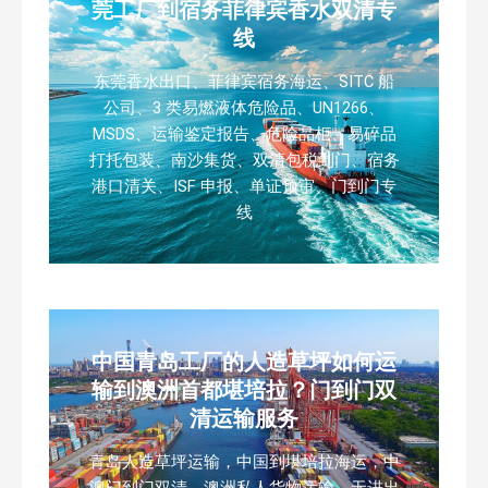
莞工厂到宿务菲律宾香水双清专
线
东莞香水出口、菲律宾宿务海运、SITC 船
公司、3 类易燃液体危险品、UN1266、
MSDS、运输鉴定报告、危险品柜、易碎品
打托包装、南沙集货、双清包税到门、宿务
港口清关、ISF 申报、单证预审、门到门专
线
中国青岛工厂的人造草坪如何运
输到澳洲首都堪培拉？门到门双
清运输服务
青岛人造草坪运输，中国到堪培拉海运，中
澳门到门双清，澳洲私人货物运输，无进出