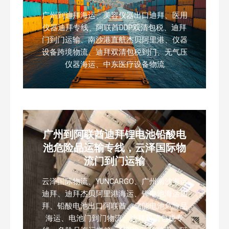
广州到迪拜海运、美容仪器出口迪拜、医用
仪器迪拜专线、阿联酋DDP双清包税、迪拜
门到门运输、南沙港直航杰贝阿里港、仪器
设备跨境物流、迪拜双清包税到门、无气压
仪器海运、中东医疗设备物流
广州到阿联酋迪拜锂电池铅酸电
池危险品运输专线，云泽国际物
流门到门运输
云泽国际物流、YUNCARGO、广州南沙海运
迪拜、迪拜杰贝阿里港海运、锂电池海运迪
拜、铅酸电池出口阿联酋、储能电池危险品
海运、电池门到门物流、迪拜双清包税专