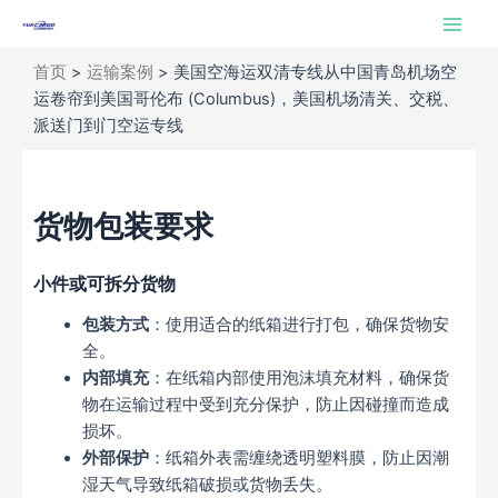
跳
Main
至
Men
内
首页
>
运输案例
>
美国空海运双清专线从中国青岛机场空
容
运卷帘到美国哥伦布 (Columbus)，美国机场清关、交税、
派送门到门空运专线
货物包装要求
小件或可拆分货物
包装方式
：使用适合的纸箱进行打包，确保货物安
全。
内部填充
：在纸箱内部使用泡沫填充材料，确保货
物在运输过程中受到充分保护，防止因碰撞而造成
损坏。
外部保护
：纸箱外表需缠绕透明塑料膜，防止因潮
湿天气导致纸箱破损或货物丢失。