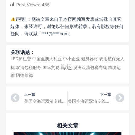
Post Views:
485
声明1：网站文章来自于本官网编写发表或转载自其它
媒体，未经许可，谢绝以任何形式转载，若有版权等任何
疑问，请联系：***@***.com。
关联话题：
LED护栏管
中国至澳大利亚
中小企业
健身器材
农用植保无人
海运
机
双清包税服务
国际贸易
澳洲双清包税专线
跨境运
输
阿德莱德
Prev
Ne
上一篇
下一篇
美国空海运双清专线从中国西安机场空运玻璃花瓶到美国乔治城 (Garrison)，美国机场清关、交税、派送门到门空运专线
美国空海运双清专线从中国武汉机场空运音响到美国赫尔 (Hazen)，美国机场清关、交税、派送门到门空运专线
相关文章