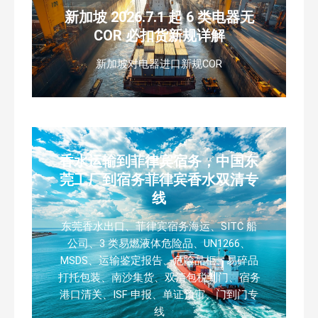
新加坡 2026.7.1 起 6 类电器无
COR 必扣货新规详解
新加坡对电器进口新规COR
香水运输到菲律宾宿务，中国东
莞工厂到宿务菲律宾香水双清专
线
东莞香水出口、菲律宾宿务海运、SITC 船
公司、3 类易燃液体危险品、UN1266、
MSDS、运输鉴定报告、危险品柜、易碎品
打托包装、南沙集货、双清包税到门、宿务
港口清关、ISF 申报、单证预审、门到门专
线