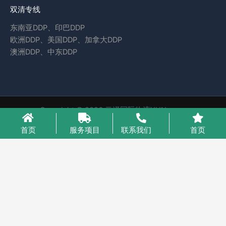
双清专线
东南亚DDP、印巴DDP
欧洲DDP、美国DDP、加拿大DDP
澳洲DDP、中东DDP
Copyright © 2026 云泽国际物流YUNcargo
粤ICP备2023046221号-1
首页
服务项目
联系我们
首页