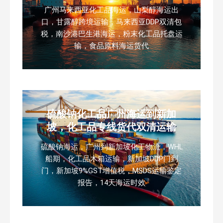
广州马来西亚化工品海运，山梨醇海运出
口，甘露醇跨境运输，马来西亚DDP双清包
税，南沙港巴生港海运，粉末化工品托盘运
输，食品原料海运货代
硫酸钠化工品广州海运到新加
坡，化工品专线货代双清运输
硫酸钠海运，广州到新加坡化工物流，WHL
船期，化工品木箱运输，新加坡DDP门到
门，新加坡9%GST增值税，MSDS运输鉴定
报告，14天海运时效