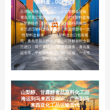
塑料盒，DDP到门
云泽国际物流荷兰进口一次性塑料盒运输，
青岛至荷兰DDP到门运输，一次性塑料盒海
运至鹿特丹，EMC/OCL青岛到鹿特丹船期，
荷兰进口塑料盒合规要求，欧盟禁塑令一次
性塑料盒标准，一次性塑料盒出口包装规
范，青岛至荷兰铁路运输，可降解塑料盒荷
兰进口，荷兰鹿特丹清关缴税服务，青岛集
运仓库，中欧班列荷兰门到门运输，一次性
塑料盒跨境运输
山梨醇、甘露醇食品原料化工品
海运到马来西亚DDP，广州到马
来西亚化工品运输货代