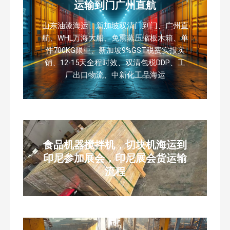
运输到门广州直航
山东油漆海运、新加坡双清门到门、广州直
航、WHL万海大船、免熏蒸压缩板木箱、单
件700KG限重、新加坡9%GST税费实报实
销、12-15天全程时效、双清包税DDP、工
厂出口物流、中新化工品海运
食品机器搅拌机，切块机海运到
印尼参加展会，印尼展会货运输
流程