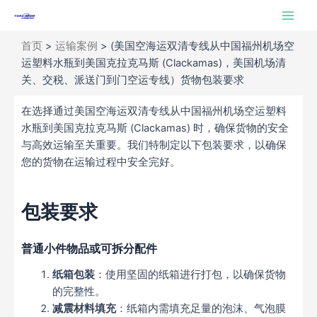
跳
Main
至
Men
内
首页
>
运输案例
>
(美国空海运双清专线从中国福州机场空
容
运塑料水瓶到美国克拉克马斯 (Clackamas)，美国机场清
关、交税、派送门到门空运专线）货物包装要求
在选择通过美国空海运双清专线从中国福州机场空运塑料
水瓶到美国克拉克马斯 (Clackamas) 时，确保货物的安全
与高效运输至关重要。我们特制定以下包装要求，以确保
您的货物在运输过程中安全完好。
包装要求
普通小件物品或可拆分配件
纸箱包装
：使用坚固的纸箱进行打包，以确保货物
的完整性。
减震材料填充
：纸箱内需填充足量的泡沫、气泡膜