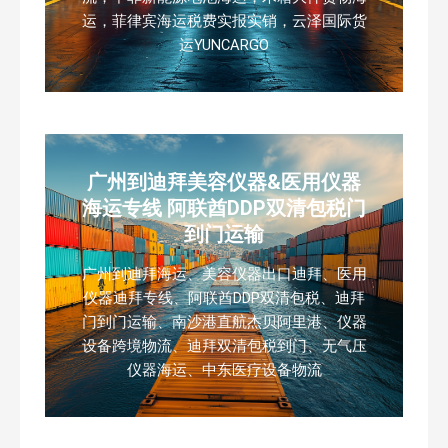
运，菲律宾海运税费实报实销，云泽国际货
运YUNCARGO
广州到迪拜美容仪器&医用仪器
海运专线 阿联酋DDP双清包税门
到门运输
广州到迪拜海运、美容仪器出口迪拜、医用
仪器迪拜专线、阿联酋DDP双清包税、迪拜
门到门运输、南沙港直航杰贝阿里港、仪器
设备跨境物流、迪拜双清包税到门、无气压
仪器海运、中东医疗设备物流