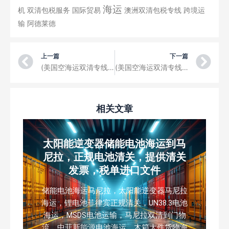
海运
机
双清包税服务
国际贸易
澳洲双清包税专线
跨境运
输
阿德莱德
Prev
Ne
上一篇
下一篇
(美国空海运双清专线从中国天津机场空运精炼机到美国俄勒冈城 (Oregon City)，美国机场清关、交税、派送门到门空运专线）货物包装要求
(美国空海运双清专线从中国厦门机场空运水果刀到美国波特兰 (Portland)，美国机场清关、交税、派送门到门空运专线）货物包装要求
相关文章
太阳能逆变器储能电池海运到马
尼拉，正规电池清关，提供清关
发票，税单进口文件
储能电池海运马尼拉，太阳能逆变器马尼拉
海运，锂电池菲律宾正规清关，UN38.3电池
海运，MSDS电池运输，马尼拉双清到门物
流，中菲新能源电池海运，木箱大件货物海