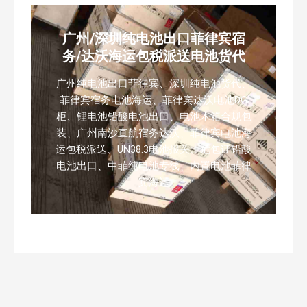
广州/深圳纯电池出口菲律宾宿
务/达沃海运包税派送电池货代
广州纯电池出口菲律宾、深圳纯电池货代、
菲律宾宿务电池海运、菲律宾达沃电池DG
柜、锂电池铅酸电池出口、电池木箱合规包
装、广州南沙直航宿务达沃、菲律宾电池海
运包税派送、UN38.3电池报关、危包证铅酸
电池出口、中菲纯电池专线、内置电池菲律
宾海运