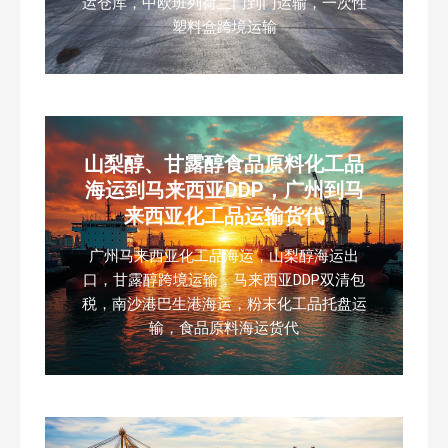
运仓库，中欧班列荷兰门到门运输，一次性
塑料盒跨境运输
山梨醇、甘露醇食品原料化工品
海运到马来西亚DDP，广州到马
来西亚化工品运输货代
广州马来西亚化工品海运，山梨醇海运出
口，甘露醇跨境运输，马来西亚DDP双清包
税，南沙港巴生港海运，粉末化工品托盘运
输，食品原料海运货代