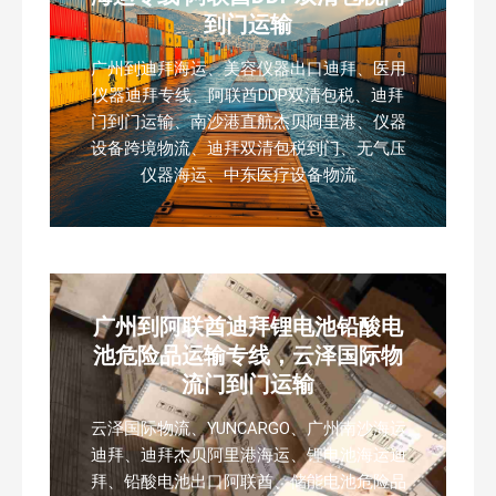
到门运输
广州到迪拜海运、美容仪器出口迪拜、医用
仪器迪拜专线、阿联酋DDP双清包税、迪拜
门到门运输、南沙港直航杰贝阿里港、仪器
设备跨境物流、迪拜双清包税到门、无气压
仪器海运、中东医疗设备物流
广州到阿联酋迪拜锂电池铅酸电
池危险品运输专线，云泽国际物
流门到门运输
云泽国际物流、YUNCARGO、广州南沙海运
迪拜、迪拜杰贝阿里港海运、锂电池海运迪
拜、铅酸电池出口阿联酋、储能电池危险品