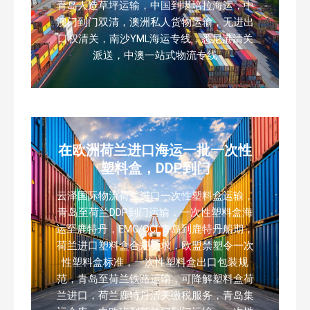
青岛人造草坪运输，中国到堪培拉海运，中
澳门到门双清，澳洲私人货物运输，无进出
口权清关，南沙YML海运专线，悉尼港清关
派送，中澳一站式物流专线
在欧洲荷兰进口海运一批一次性
塑料盒，DDP到门
云泽国际物流荷兰进口一次性塑料盒运输，
青岛至荷兰DDP到门运输，一次性塑料盒海
运至鹿特丹，EMC/OCL青岛到鹿特丹船期，
荷兰进口塑料盒合规要求，欧盟禁塑令一次
性塑料盒标准，一次性塑料盒出口包装规
范，青岛至荷兰铁路运输，可降解塑料盒荷
兰进口，荷兰鹿特丹清关缴税服务，青岛集