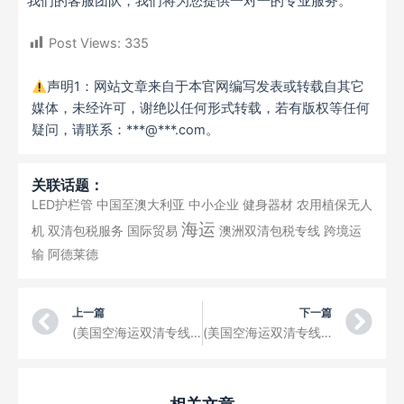
我们的客服团队，我们将为您提供一对一的专业服务。
Post Views:
335
声明1：网站文章来自于本官网编写发表或转载自其它
媒体，未经许可，谢绝以任何形式转载，若有版权等任何
疑问，请联系：***@***.com。
关联话题：
LED护栏管
中国至澳大利亚
中小企业
健身器材
农用植保无人
海运
机
双清包税服务
国际贸易
澳洲双清包税专线
跨境运
输
阿德莱德
Prev
Ne
上一篇
下一篇
(美国空海运双清专线从中国上海机场空运针线包到美国罗斯堡 (Roseburg)，美国机场清关、交税、派送门到门空运专线）货物包装要求
(美国空海运双清专线从中国大连机场空运压缩机到美国里士满 (Gresham)，美国机场清关、交税、派送门到门空运专线）货物包装要求