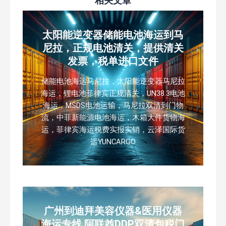
相关文章
太阳能逆变器储能电池海运到马
尼拉，正规电池清关，提供清关
发票，税单进口文件
储能电池海运马尼拉，太阳能逆变器马尼拉
海运，锂电池菲律宾正规清关，UN38.3电池
海运，MSDS电池运输，马尼拉双清到门物
流，中菲新能源电池海运，木箱大件货物海
运，菲律宾海运税费实报实销，云泽国际货
运YUNCARGO
广州到迪拜美容仪器&医用仪器
海运专线 阿联酋DDP双清包税门