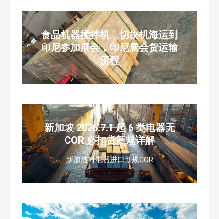
食品机器搅拌机，切块机海运到
印尼参加展会，印尼展会货运输
流程
新加坡 2026.7.1 起 6 类电器无
COR 必扣货新规详解
新加坡对电器进口新规COR