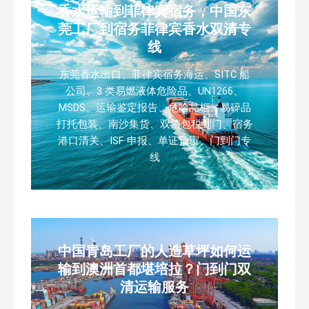
香水运输到菲律宾宿务，中国东
莞工厂到宿务菲律宾香水双清专
线
东莞香水出口、菲律宾宿务海运、SITC 船
公司、3 类易燃液体危险品、UN1266、
MSDS、运输鉴定报告、危险品柜、易碎品
打托包装、南沙集货、双清包税到门、宿务
港口清关、ISF 申报、单证预审、门到门专
线
中国青岛工厂的人造草坪如何运
输到澳洲首都堪培拉？门到门双
清运输服务