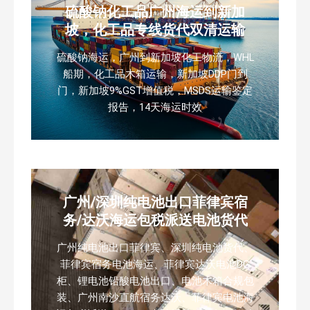
硫酸钠化工品广州海运到新加
坡，化工品专线货代双清运输
硫酸钠海运，广州到新加坡化工物流，WHL
船期，化工品木箱运输，新加坡DDP门到
门，新加坡9%GST增值税，MSDS运输鉴定
报告，14天海运时效
广州/深圳纯电池出口菲律宾宿
务/达沃海运包税派送电池货代
广州纯电池出口菲律宾、深圳纯电池货代、
菲律宾宿务电池海运、菲律宾达沃电池DG
柜、锂电池铅酸电池出口、电池木箱合规包
装、广州南沙直航宿务达沃、菲律宾电池海