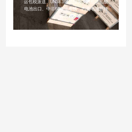
运包税派送、UN38.3电池报关、危包证铅酸
电池出口、中菲纯电池专线、内置电池菲律
宾海运