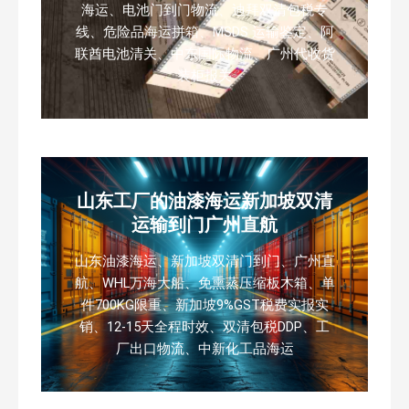
海运、电池门到门物流、迪拜双清包税专
线、危险品海运拼箱、MSDS 运输鉴定、阿
联酋电池清关、中东国际物流、广州代收货
装柜报关
山东工厂的油漆海运新加坡双清
运输到门广州直航
山东油漆海运、新加坡双清门到门、广州直
航、WHL万海大船、免熏蒸压缩板木箱、单
件700KG限重、新加坡9%GST税费实报实
销、12-15天全程时效、双清包税DDP、工
厂出口物流、中新化工品海运