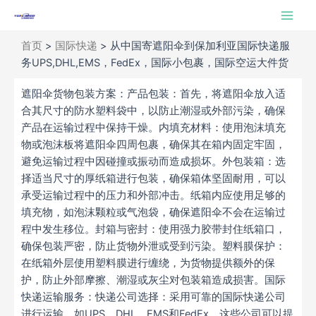
跳
Main
至
Men
内
首页
>
国际快递
>
从中国寄遮阳伞到保加利亚国际快递服
容
务UPS,DHL,EMS，FedEx，国际小包裹，国际空运大件货
遮阳伞货物包装方案：产品包装：首先，将遮阳伞放入适
合其尺寸的防水塑料袋中，以防止潮湿或外部污染，确保
产品在运输过程中保持干燥。内填充材料：使用泡沫填充
物或泡沫板将遮阳伞四周包裹，确保其在箱内固定牢固，
避免运输过程中因碰撞或振动而造成损坏。外包装箱：选
择适当尺寸的厚纸箱进行包装，确保箱体坚固耐用，可以
承受运输过程中的压力和外部冲击。纸箱内应使用足够的
填充物，如泡沫颗粒或气泡袋，确保遮阳伞不会在运输过
程中发生移位。封箱与密封：使用强力胶带封住纸箱口，
确保包装严密，防止货物外泄或受到污染。塑料膜保护：
在纸箱外层使用塑料膜进行缠绕，为货物提供额外的保
护，防止外部摩擦、潮湿或灰尘对包装箱造成损害。国际
快递运输服务：快递公司选择：采用可靠的国际快递公司
进行运输，如UPS、DHL、EMS和FedEx，这些公司可以提