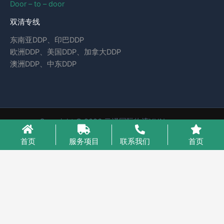
Door – to – door
双清专线
东南亚DDP、印巴DDP
欧洲DDP、美国DDP、加拿大DDP
澳洲DDP、中东DDP
Copyright © 2026 云泽国际物流YUNcargo
粤ICP备2023046221号-1
首页
服务项目
联系我们
首页