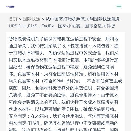
跳
Main
至
Men
内
首页
>
国际快递
>
从中国寄打蜡机到意大利国际快递服务
容
UPS,DHL,EMS，FedEx，国际小包裹，国际空运大件货
货物包装说明为了确保打蜡机在运输过程中安全、顺利地
通过清关，我们特别采取了以下包装措施：木箱包装：鉴
于打蜡机体积较大，为确保运输过程中的安全性，我们采
用夹板木压缩板材制作木箱进行包装。木箱外部将进行加
固处理，确保货物在运输过程中稳定，避免受到任何损
坏。免熏蒸木材：为符合国际运输标准，所有使用的木材
均为免熏蒸木材（符合ISPM-15标准），不含有任何害虫或
病菌。因此，包装材料无需额外的熏蒸证明，符合各国清
关要求，避免了不必要的延误。避免使用原木：由于原木
可能会导致清关上的问题，我们选择了夹板木压缩板材替
代原木材料，以规避可能的清关困扰，确保运输更顺畅。
安全固定：在木箱内，我们会使用泡沫、气泡膜等填充材
料来固定打蜡机，确保其在运输过程中不受碰撞或震动的
影响。这样可以有效防止运输过程中出现任何损害。国际