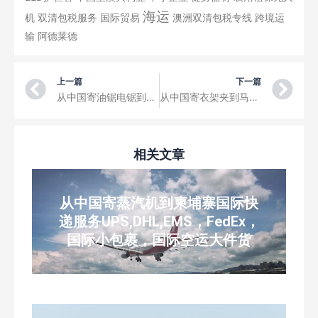
海运
机
双清包税服务
国际贸易
澳洲双清包税专线
跨境运
输
阿德莱德
Prev
Ne
上一篇
下一篇
从中国寄油锯电锯到克罗地亚国际快递服务UPS,DHL,EMS，FedEx，国际小包裹，国际空运大件货
从中国寄衣架夹到马尔他国际快递服务UPS,DHL,EMS，FedEx，国际小包裹，国际空运大件货
相关文章
从中国寄蒸汽机到柬埔寨国际快
递服务UPS,DHL,EMS，FedEx，
国际小包裹，国际空运大件货