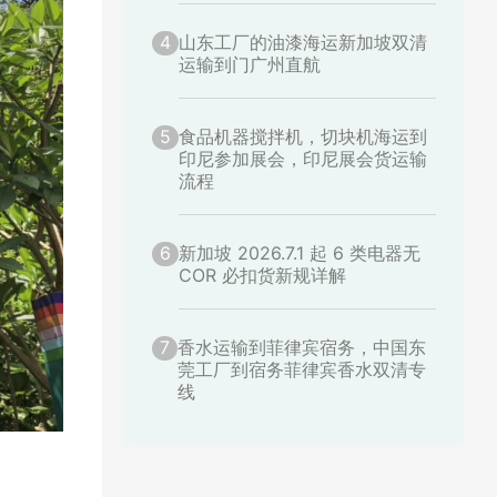
4
山东工厂的油漆海运新加坡双清
运输到门广州直航
5
食品机器搅拌机，切块机海运到
印尼参加展会，印尼展会货运输
流程
6
新加坡 2026.7.1 起 6 类电器无
COR 必扣货新规详解
7
香水运输到菲律宾宿务，中国东
莞工厂到宿务菲律宾香水双清专
线