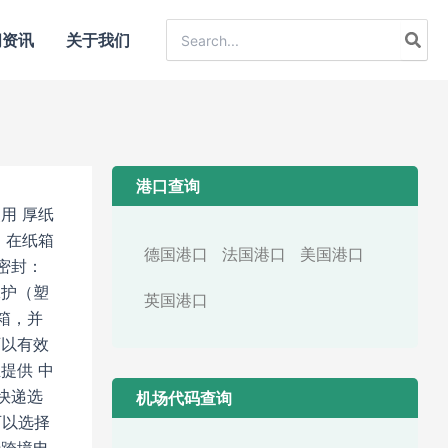
Search
闻资讯
关于我们
for:
港口查询
用 厚纸
。在纸箱
德国港口
法国港口
美国港口
密封：
保护（塑
英国港口
箱，并
可以有效
提供 中
快递选
机场代码查询
可以选择