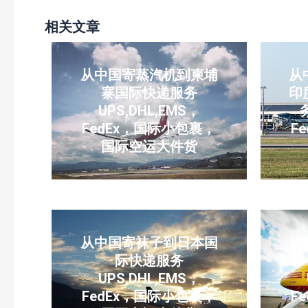
相关文章
从中国寄蒸汽机到柬埔
从
寨国际快递服务
印
UPS,DHL,EMS，
FedEx，国际小包裹，
F
国际空运大件货
从中国寄袜子到日本国
从
际快递服务
UPS,DHL,EMS，
FedEx，国际小包裹，
F