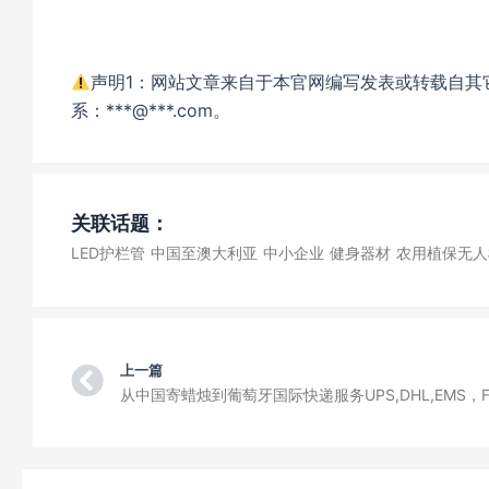
声明1：网站文章来自于本官网编写发表或转载自其
系：***@***.com。
关联话题：
LED护栏管
中国至澳大利亚
中小企业
健身器材
农用植保无人
Prev
上一篇