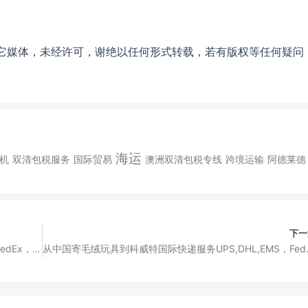
它媒体，未经许可，谢绝以任何形式转载，若有版权等任何疑问
海运
机
双清包税服务
国际贸易
澳洲双清包税专线
跨境运输
阿德莱德
下一
从中国寄蜡烛到葡萄牙国际快递服务UPS,DHL,EMS，FedEx，国际小包裹，国际空运大件货
从中国寄毛绒玩具到科威特国际