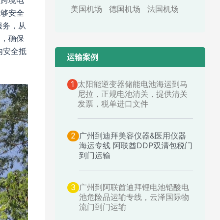
于跨境电
美国机场
德国机场
法国机场
能够安全
服务，从
道，确保
内安全抵
运输案例​
。
1
太阳能逆变器储能电池海运到马
尼拉，正规电池清关，提供清关
发票，税单进口文件
2
广州到迪拜美容仪器&医用仪器
海运专线 阿联酋DDP双清包税门
到门运输
3
广州到阿联酋迪拜锂电池铅酸电
池危险品运输专线，云泽国际物
流门到门运输