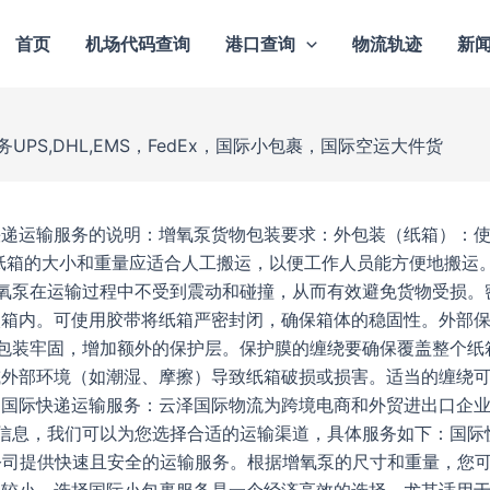
首页
机场代码查询
港口查询
物流轨迹
新
PS,DHL,EMS，FedEx，国际小包裹，国际空运大件货
递运输服务的说明：增氧泵货物包装要求：外包装（纸箱）：使
纸箱的大小和重量应适合人工搬运，以便工作人员能方便地搬运
增氧泵在运输过程中不受到震动和碰撞，从而有效避免货物受损。
入箱内。可使用胶带将纸箱严密封闭，确保箱体的稳固性。外部
保包装牢固，增加额外的保护层。保护膜的缠绕要确保覆盖整个纸
或外部环境（如潮湿、摩擦）导致纸箱破损或损害。适当的缠绕
国际快递运输服务：云泽国际物流为跨境电商和外贸进出口企业
物信息，我们可以为您选择合适的运输渠道，具体服务如下：国际
快递公司提供快速且安全的运输服务。根据增氧泵的尺寸和重量，您