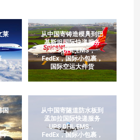
文莱
从中国寄铸造模具到巴
基斯坦国际快递服务
，
UPS,DHL,EMS，
裹，
FedEx，国际小包裹，
国际空运大件货
韩国
从中国寄隧道防水板到
孟加拉国际快递服务
，
UPS,DHL,EMS，
裹，
FedEx，国际小包裹，