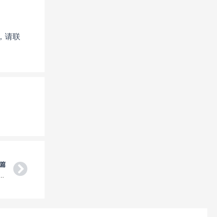
，请联
Next
篇
快递服务UPS,DHL,EMS，FedEx，国际小包裹，国际空运大件货