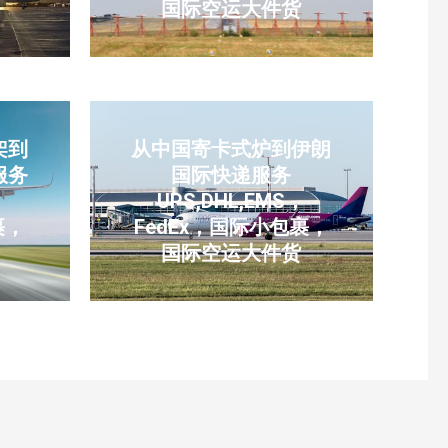
国际空运大件货
架到
从中国寄卡式炉到伊朗
服务
国际快递服务
，
UPS,DHL,EMS，
裹，
FedEx，国际小包裹，
国际空运大件货