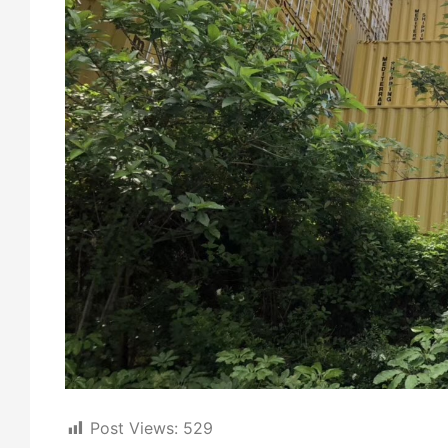
Post Views:
529