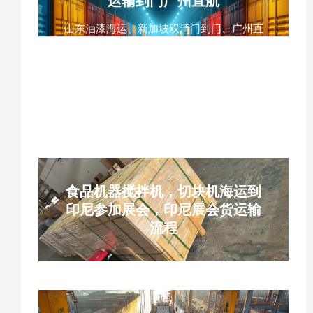
运输到门广州直航
山东油漆海运、新加坡双清门到门、广州直
航、WHL万海大船、免熏蒸压缩板木箱、单
件700KG限重、新加坡9%GST税费实报实
销、12-15天全程时效、双清包税DDP、工
厂出口物流、中新化工品海运
食品机器搅拌机，切块机海运到
印尼参加展会，印尼展会货运输
流程