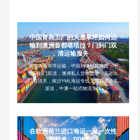
中国青岛工厂的人造草坪如何运
输到澳洲首都堪培拉？门到门双
清运输服务
青岛人造草坪运输，中国到堪培拉海运，中
澳门到门双清，澳洲私人货物运输，无进出
口权清关，南沙YML海运专线，悉尼港清关
派送，中澳一站式物流专线
在欧洲荷兰进口海运一批一次性
塑料盒，DDP到门