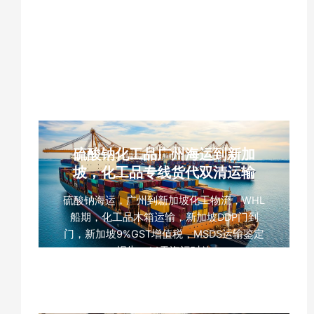
广州马来西亚化工品海运，山梨醇海运出
口，甘露醇跨境运输，马来西亚DDP双清包
税，南沙港巴生港海运，粉末化工品托盘运
输，食品原料海运货代
硫酸钠化工品广州海运到新加
坡，化工品专线货代双清运输
硫酸钠海运，广州到新加坡化工物流，WHL
船期，化工品木箱运输，新加坡DDP门到
门，新加坡9%GST增值税，MSDS运输鉴定
报告，14天海运时效