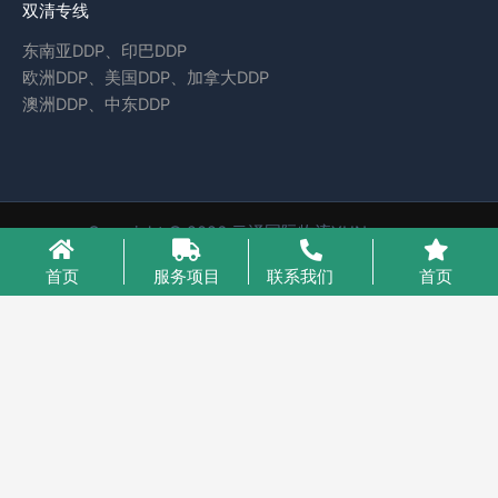
双清专线
东南亚DDP、印巴DDP
欧洲DDP、美国DDP、加拿大DDP
澳洲DDP、中东DDP
Copyright © 2026 云泽国际物流YUNcargo
粤ICP备2023046221号-1
首页
服务项目
联系我们
首页