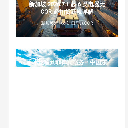
新加坡 2026.7.1 起 6 类电器无
COR 必扣货新规详解
新加坡对电器进口新规COR
香水运输到菲律宾宿务，中国东
莞工厂到宿务菲律宾香水双清专
线
东莞香水出口、菲律宾宿务海运、SITC 船
公司、3 类易燃液体危险品、UN1266、
MSDS、运输鉴定报告、危险品柜、易碎品
打托包装、南沙集货、双清包税到门、宿务
港口清关、ISF 申报、单证预审、门到门专
线