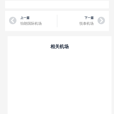
Prev
Ne
上一篇
下一篇
怡朗国际机场
悦泰机场
相关机场
公主港国际机场
卡加延德奥罗机场