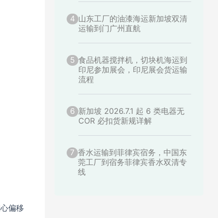
4
山东工厂的油漆海运新加坡双清
运输到门广州直航
5
食品机器搅拌机，切块机海运到
印尼参加展会，印尼展会货运输
流程
6
新加坡 2026.7.1 起 6 类电器无
COR 必扣货新规详解
7
香水运输到菲律宾宿务，中国东
莞工厂到宿务菲律宾香水双清专
线
重心偏移