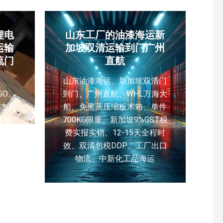
锂电
山东工厂的油漆海运新
运输
加坡双清运输到门广州
流门
直航
山东油漆海运、新加坡双清门
GO、
到门、广州直航、WHL万海大
杰贝
船、免熏蒸压缩板木箱、单件
运迪
700KG限重、新加坡9%GST税
、储
费实报实销、12-15天全程时
门到
效、双清包税DDP、工厂出口
线、
物流、中新化工品海运
 运输
中东
柜报