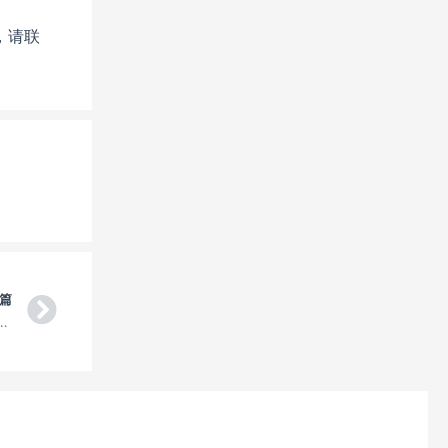
，请联
Next
篇
到美国里士满 (Edmond)，美国机场清关、交税、派送门到门空运专线