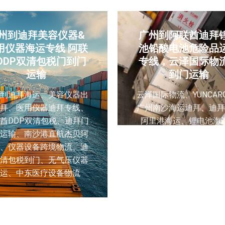
州到迪拜美容仪器&
广州到阿联酋迪拜
用仪器海运专线 阿联
池铅酸电池危险品
DDP双清包税门到门
专线，云泽国际物
运输
到门运输
州到迪拜海运、美容仪器出
云泽国际物流、YUNCAR
迪拜、医用仪器迪拜专线、
广州南沙海运迪拜、迪拜
酋DDP双清包税、迪拜门
阿里港海运、锂电池海
门运输、南沙港直航杰贝阿
拜、铅酸电池出口阿联酋
港、仪器设备跨境物流、迪
能电池危险品海运、电池
双清包税到门、无气压仪器
门物流、迪拜双清包税专
海运、中东医疗设备物流
危险品海运拼箱、MSDS
鉴定、阿联酋电池清关、
国际物流、广州代收货装
关