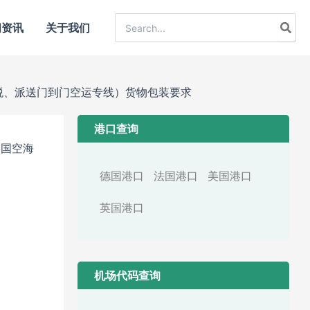
Search
闻资讯
关于我们
for:
交税、派送门到门空运专线）货物包装要求
港口查询
美国空海
德国港口
法国港口
美国港口
英国港口
机场代码查询