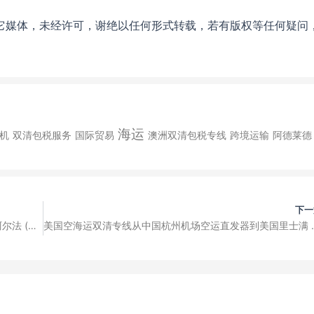
其它媒体，未经许可，谢绝以任何形式转载，若有版权等任何疑问
海运
机
双清包税服务
国际贸易
澳洲双清包税专线
跨境运输
阿德莱德
下一
(美国空海运双清专线从中国青岛机场空运气罐到美国阿尔法 (Altus)，美国机场清关、交税、派送门到门空运专线）货物包装说明
美国空海运双清专线从中国杭州机场空运直发器