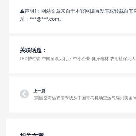
⚠️声明1：网站文章来自于本官网编写发表或转载自
系：***@***.com。
关联话题：
LED护栏管
中国至澳大利亚
中小企业
健身器材
农用植保无人
Prev
上一篇
相关文章