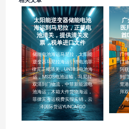
太阳能逆变器储能电池
广
海运到马尼拉，正规电
医
池清关，提供清关发
酋
票，税单进口文件
储能电池海运马尼拉，太阳能
广
逆变器马尼拉海运，锂电池菲
口
律宾正规清关，UN38.3电池海
阿联
运，MSDS电池运输，马尼拉
到
双清到门物流，中菲新能源电
里
池海运，木箱大件货物海运，
拜
菲律宾海运税费实报实销，云
泽国际货运YUNCARGO