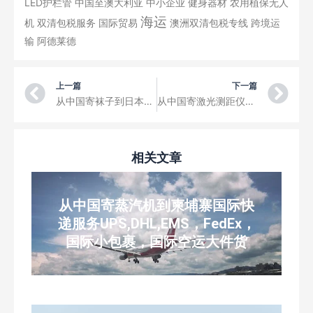
LED护栏管
中国至澳大利亚
中小企业
健身器材
农用植保无人
海运
机
双清包税服务
国际贸易
澳洲双清包税专线
跨境运
输
阿德莱德
Prev
Ne
上一篇
下一篇
从中国寄袜子到日本国际快递服务UPS,DHL,EMS，FedEx，国际小包裹，国际空运大件货
从中国寄激光测距仪到印度尼西亚国际快递服务UPS,DHL,EMS，FedEx，国际小包裹，国际空运大件货
相关文章
从中国寄蒸汽机到柬埔寨国际快
递服务UPS,DHL,EMS，FedEx，
国际小包裹，国际空运大件货