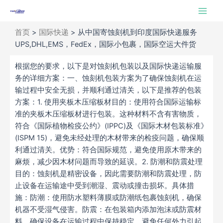
跳
Main
至
Men
内
首页
>
国际快递
>
从中国寄蚀刻机到印度国际快递服务
容
UPS,DHL,EMS，FedEx，国际小包裹，国际空运大件货
根据您的要求，以下是对蚀刻机包装以及国际快递运输服
务的详细方案：一、蚀刻机包装方案为了确保蚀刻机在运
输过程中安全无损，并顺利通过清关，以下是推荐的包装
方案：1. 使用夹板木压缩板材目的：使用符合国际运输标
准的夹板木压缩板材进行包装。这种材料不含有害物质，
符合《国际植物检疫公约》(IPPC)及《国际木材包装标准》
(ISPM 15)，避免未经处理的木材带来的检疫问题，确保顺
利通过清关。优势：符合国际规范，避免使用原木带来的
麻烦，减少因木材问题而导致的延误。2. 防潮和防震处理
目的：蚀刻机是精密设备，因此需要防潮和防震处理，防
止设备在运输途中受到潮湿、震动或撞击损坏。具体措
施：防潮：使用防水塑料薄膜或防潮纸包裹蚀刻机，确保
机器不受湿气侵害。防震：在包装箱内添加泡沫或防震材
料，确保设备在运输过程中保持稳定，避免任何外力引起