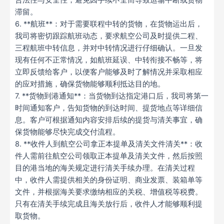
合法性与安全性，避免因手续不全而导致运输中断或货物
滞留。
6. **航班**：对于需要联程中转的货物，在货物运出后，
我司将密切跟踪航班动态，要求航空公司及时提供二程、
三程航班中转信息，并对中转情况进行仔细确认。一旦发
现有任何不正常情况，如航班延误、中转衔接不畅等，将
立即反馈给客户，以便客户能够及时了解情况并采取相应
的应对措施，确保货物能够顺利抵达目的地。
7. **货物到港通知**：当货物到达指定港口后，我司将第一
时间通知客户，告知货物的到达时间、提货地点等详细信
息。客户可根据通知内容安排后续的提货与清关事宜，确
保货物能够尽快完成交付流程。
8. **收件人到航空公司拿正本提单及清关文件清关**：收
件人需前往航空公司领取正本提单及清关文件，然后按照
目的港当地的海关规定进行清关手续办理。在清关过程
中，收件人需提供相关的身份证明、商业发票、装箱单等
文件，并根据海关要求缴纳相应的关税、增值税等税费。
只有在清关手续完成且海关放行后，收件人才能够顺利提
取货物。