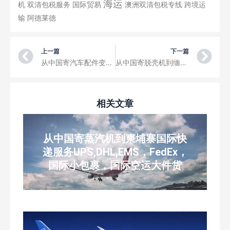
海运
机
双清包税服务
国际贸易
澳洲双清包税专线
跨境运
输
阿德莱德
Prev
Ne
上一篇
下一篇
从中国寄汽车配件变速器到老挝国际快递服务UPS,DHL,EMS，FedEx，国际小包裹，国际空运大件货
从中国寄脱壳机到缅甸国际快递服务UPS,DHL,EMS，FedEx，国际小包裹，国际空运大件货
相关文章
从中国寄蒸汽机到柬埔寨国际快
递服务UPS,DHL,EMS，FedEx，
国际小包裹，国际空运大件货