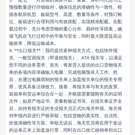
3. **配仓**：对货物的实际件数、重量、体积与托运书上
预报数量进行仔细核对，确保信息的准确性与一致性。根
据各航班机型、板箱型号、高度、数量等条件，对预订舱
位、板箱进行合理利用与有效搭配，实现精准配载。在配
载过程中，充分考虑货物的重心分布、易碎性等因素，确
保飞机在飞行过程中的平衡与安全，同时最大限度提高运
输效率，降低运输成本。
4. **出口报关**：我司提供多种报关方式，包括快件报
关、一般贸易报关（即退税报关）、ATA 报关等，以满足
您不同的业务需求。首先，将发货人提供的出口货物报关
单的各项内容准确输入电脑，完成电脑预录入工作。然
后，在通过电脑填制的报关单上加盖报关单位的报关专用
章，使其具备法律效力。接着，将报关单与有关的发票、
装箱单和货运单综合在一起，并根据需要随附有关的证明
文件，如原产地证书、质量检验证书等。在报关单证齐全
后，由持有报关证的专业报关员正式向海关申报。海关将
对申报内容进行严格审核，包括货物的真实性、合法性、
价值准确性等方面。审核无误后，海关官员将在用于发运
的运单正本上加盖放行章，同时在出口收汇核销单和出口