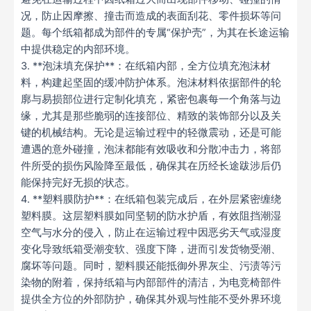
况，防止因摩擦、撞击而造成的表面刮花、零件损坏等问
题。每个纸箱都成为部件的专属“保护壳”，为其在长途运输
中提供稳定的内部环境。
3. **泡沫填充保护**：在纸箱内部，全方位填充泡沫材
料，构建起坚固的缓冲防护体系。泡沫材料依据部件的轮
廓与易损部位进行定制化填充，紧密包裹每一个角落与边
缘，尤其是那些脆弱的连接部位、精致的装饰部分以及关
键的机械结构。无论是运输过程中的轻微震动，还是可能
遭遇的意外碰撞，泡沫都能有效吸收和分散冲击力，将部
件所受的损伤风险降至最低，确保其在历经长途跋涉后仍
能保持完好无损的状态。
4. **塑料膜防护**：在纸箱包装完成后，在外层紧密缠绕
塑料膜。这层塑料膜如同坚韧的防水护盾，有效阻挡潮湿
空气与水分的侵入，防止在运输过程中因恶劣天气或湿度
变化导致纸箱受潮变软、强度下降，进而引发货物受潮、
腐坏等问题。同时，塑料膜还能抵御外界灰尘、污渍等污
染物的附着，保持纸箱与内部部件的清洁，为电竞椅部件
提供全方位的外部防护，确保其外观与性能不受外界环境