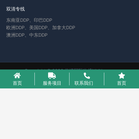
双清专线
东南亚DDP、印巴DDP
欧洲DDP、美国DDP、加拿大DDP
澳洲DDP、中东DDP
Copyright © 2026 云泽国际物流YUNcargo
粤ICP备2023046221号-1
首页
服务项目
联系我们
首页