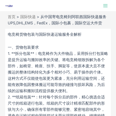
跳
Main
至
Men
内
首页
>
国际快递
>
从中国寄电竞椅到阿联酋国际快递服务
容
UPS,DHL,EMS，FedEx，国际小包裹，国际空运大件货
电竞椅货物包装与国际快递运输服务全解析
一、货物包装要求
1. **拆分包装**：电竞椅作为大件物品，采用拆分打包策略
是提升运输与搬卸效率的关键。将电竞椅细致拆解为各个
部件，如椅背、椅座、扶手、脚架等，使原本庞大且不便
搬运的整体结构转化为多个相对小巧、易于操作的个体。
这种方式不仅能使包装更为紧凑，充分利用运输空间，还
能有效降低因整体搬运可能导致的碰撞与损坏风险，为后
续的运输和搬卸流程提供极大便利。
2. **纸箱包装**：针对每个拆分后的部件，精心挑选合适
尺寸的纸箱进行包装。纸箱的尺寸设计精准匹配部件的形
状与大小，确保所有零部件能够完整、紧密地容纳其中，
避免在运输过程中因纸箱过大而出现部件移动、碰撞的情